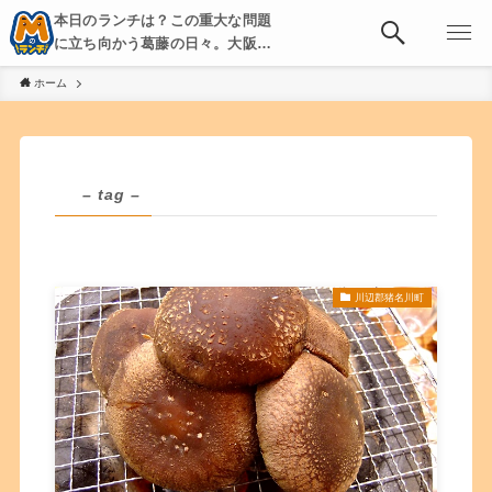
本日のランチは？この重大な問題
に立ち向かう葛藤の日々。大阪・
京都・神戸を中心とした食べ歩
ホーム
き、飲み歩きを綴る。
– tag –
川辺郡猪名川町