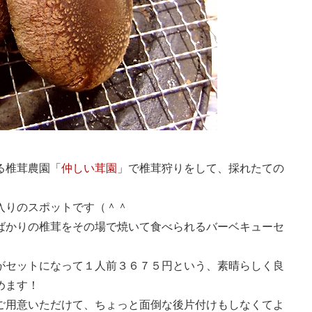
る椎茸農園「
仲しい茸園
」で椎茸狩りをして、採れたての
入りのスポットです（＾＾
ばかりの椎茸をその場で焼いて食べられるバーベキューセ
がセットになって１人前３６７５円という、素晴らしく良
めます！
ご用意いただけて、ちょっと面倒な後片付けもしなくてよ