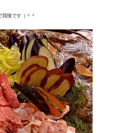
で我慢です（＾＾