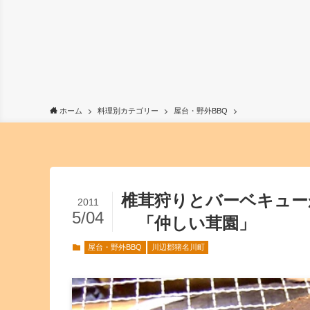
ホーム
料理別カテゴリー
屋台・野外BBQ
椎茸狩りとバーベキュー
2011
5/04
「仲しい茸園」
屋台・野外BBQ
川辺郡猪名川町