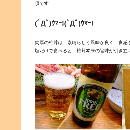
頃です！
(ﾟДﾟ)ｳﾏｰ!
(ﾟДﾟ)ｳﾏｰ!
肉厚の椎茸は、素晴らしく風味が良く、食感
塩だけで食べると、椎茸本来の旨味が引き立