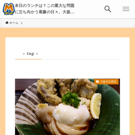
本日のランチは？この重大な問題
に立ち向かう葛藤の日々。大阪・
京都・神戸を中心とした食べ歩
ホーム
き、飲み歩きを綴る。
– tag –
大阪市生野区