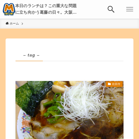
本日のランチは？この重大な問題
に立ち向かう葛藤の日々。大阪・
京都・神戸を中心とした食べ歩
ホーム
き、飲み歩きを綴る。
– tag –
吹田市