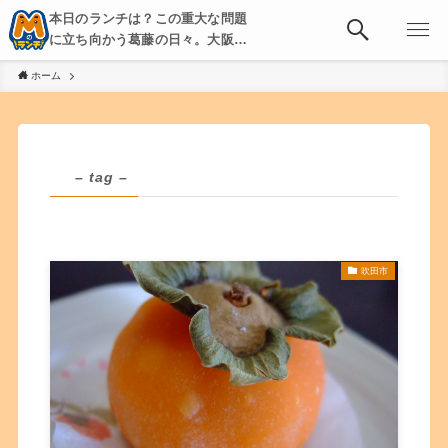
本日のランチは？この重大な問題
に立ち向かう葛藤の日々。大阪・
京都・神戸を中心とした食べ歩
ホーム
き、飲み歩きを綴る。
– tag –
吹田市