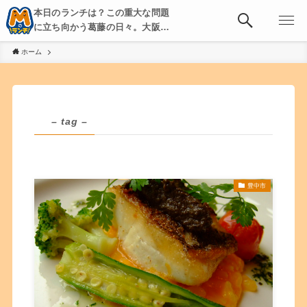
本日のランチは？この重大な問題
に立ち向かう葛藤の日々。大阪・
京都・神戸を中心とした食べ歩
ホーム
き、飲み歩きを綴る。
– tag –
豊中市