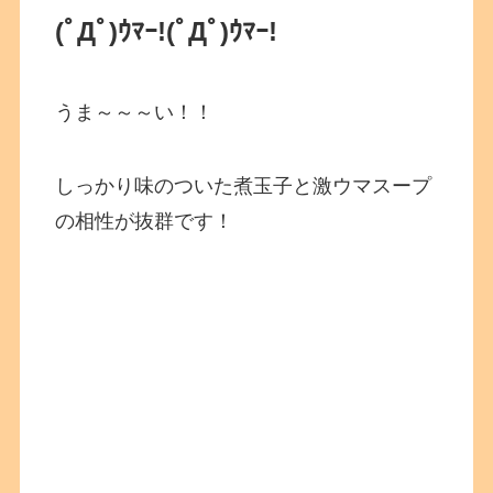
(ﾟДﾟ)ｳﾏｰ!
(ﾟДﾟ)ｳﾏｰ!
うま～～～い！！
しっかり味のついた煮玉子と激ウマスープ
の相性が抜群です！