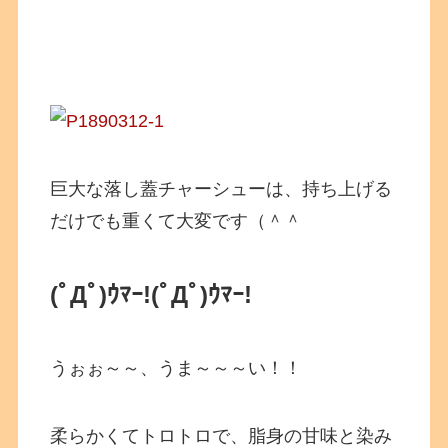
巨大な落し蓋チャーシューは、持ち上げる
だけでも重くて大変です（＾＾
(ﾟДﾟ)ｳﾏｰ!
(ﾟДﾟ)ｳﾏｰ!
うぉぉ～～、うま～～～い！！
柔らかくてトロトロで、脂身の甘味と染み