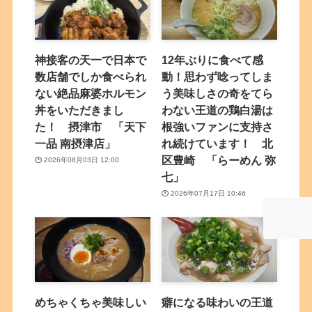
神接客の天一で日本で
12年ぶりに食べて感
数店舗でしか食べられ
動！思わず唸ってしま
ない絶品麻婆ホルモン
う美味しさの奇をてら
丼をいただきまし
わない王道の鶏白湯は
た！ 摂津市 「天下
根強いファンに支持さ
一品 南摂津店」
れ続けています！ 北
区豊崎 「らーめん 弥
2026年08月03日 12:00
七」
2026年07月17日 10:46
めちゃくちゃ美味しい
癖になる味わいの王道