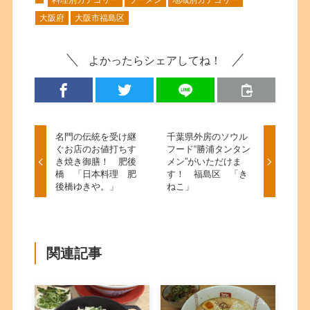
料理別カテゴリー
ラーメン
地域別カテゴリー
大阪府
大阪市福島区
よかったらシェアしてね！
名門の伝統を受け継
千葉県外房のソウル
ぐお店のお値打ちす
フード“勝浦タンタン
き焼き御膳！ 肥後
メン”がいただけま
橋 「日本料理 肥
す！ 福島区 「き
後橋ゆきや。」
ねこ」
関連記事