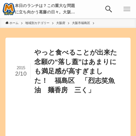
本日のランチは？この重大な問題
に立ち向かう葛藤の日々。大阪・
京都・神戸を中心とした食べ歩
ホーム
地域別カテゴリー
大阪府
大阪市福島区
き、飲み歩きを綴る。
やっと食べることが出来た
念願の“落し蓋”はあまりに
2015
も満足感が高すぎまし
2/10
た！ 福島区 「烈志笑魚
油 麺香房 三く」