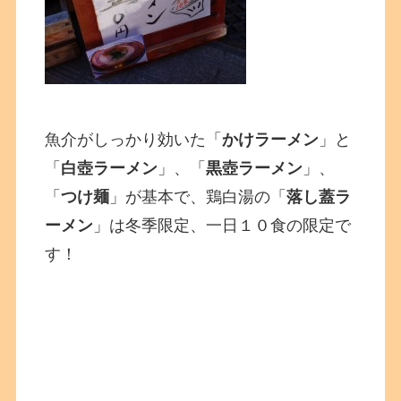
魚介がしっかり効いた「
かけラーメン
」と
「
白壺ラーメン
」、「
黒壺ラーメン
」、
「
つけ麺
」が基本で、鶏白湯の「
落し蓋ラ
ーメン
」は冬季限定、一日１０食の限定で
す！