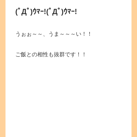
(ﾟДﾟ)ｳﾏｰ!
(ﾟДﾟ)ｳﾏｰ!
うぉぉ～～、うま～～～い！！
ご飯との相性も抜群です！！