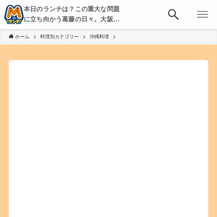
本日のランチは？この重大な問題
に立ち向かう葛藤の日々。大阪・
京都・神戸を中心とした食べ歩
ホーム
料理別カテゴリー
沖縄料理
き、飲み歩きを綴る。