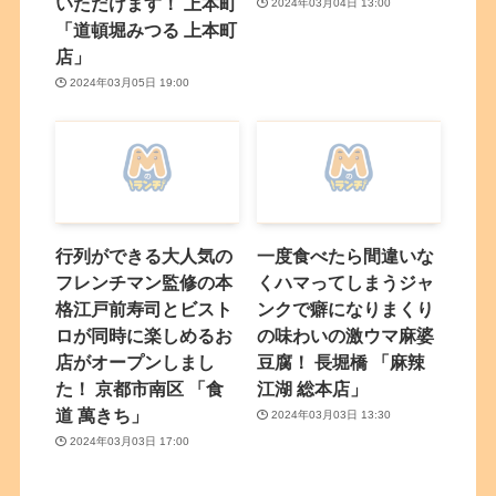
いただけます！ 上本町
2024年03月04日 13:00
「道頓堀みつる 上本町
店」
2024年03月05日 19:00
行列ができる大人気の
一度食べたら間違いな
フレンチマン監修の本
くハマってしまうジャ
格江戸前寿司とビスト
ンクで癖になりまくり
ロが同時に楽しめるお
の味わいの激ウマ麻婆
店がオープンしまし
豆腐！ 長堀橋 「麻辣
た！ 京都市南区 「食
江湖 総本店」
道 萬きち」
2024年03月03日 13:30
2024年03月03日 17:00