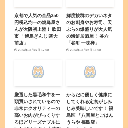
京都で人気の全品350
鮮度抜群のデカいネタ
円税込均一の焼鳥屋さ
のお刺身やお寿司、天
んが大阪初上陸！ 吹田
ぷらの爆盛りが大人気
市 「焼鳥ぎんじ 関大
の海鮮居酒屋！ 谷六
前店」
「谷町 一味禅」
2024年03月07日 17:00
2024年03月06日 18:00
厳選した黒毛和牛を一
からだに優しく健康に
頭買いされているので
してくれる定食がしみ
非常にクオリティーの
じみ美味しいです！ 福
高いお肉がびっくりす
島区 「八百屋とごはん
るほどリーズナブルに
うらや 福島店」