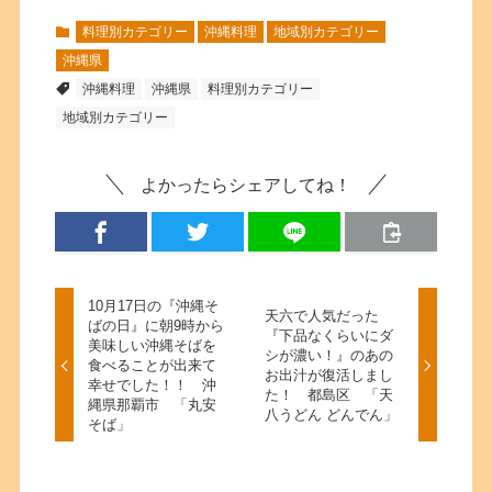
料理別カテゴリー
沖縄料理
地域別カテゴリー
沖縄県
沖縄料理
沖縄県
料理別カテゴリー
地域別カテゴリー
よかったらシェアしてね！
10月17日の『沖縄そ
天六で人気だった
ばの日』に朝9時から
『下品なくらいにダ
美味しい沖縄そばを
シが濃い！』のあの
食べることが出来て
お出汁が復活しまし
幸せでした！！ 沖
た！ 都島区 「天
縄県那覇市 「丸安
八うどん どんでん」
そば」