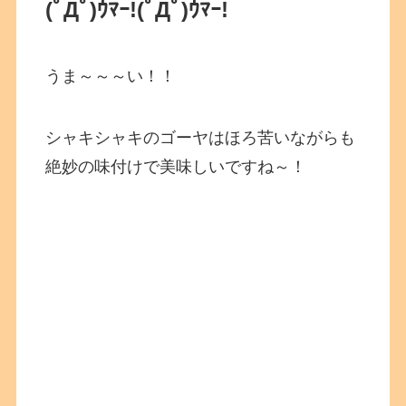
(ﾟДﾟ)ｳﾏｰ!
(ﾟДﾟ)ｳﾏｰ!
うま～～～い！！
シャキシャキのゴーヤはほろ苦いながらも
絶妙の味付けで美味しいですね～！