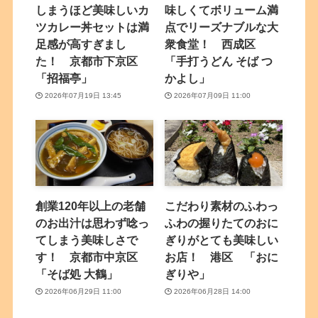
しまうほど美味しいカ
味しくてボリューム満
ツカレー丼セットは満
点でリーズナブルな大
足感が高すぎまし
衆食堂！ 西成区
た！ 京都市下京区
「手打うどん そば つ
「招福亭」
かよし」
2026年07月19日 13:45
2026年07月09日 11:00
創業120年以上の老舗
こだわり素材のふわっ
のお出汁は思わず唸っ
ふわの握りたてのおに
てしまう美味しさで
ぎりがとても美味しい
す！ 京都市中京区
お店！ 港区 「おに
「そば処 大鶴」
ぎりや」
2026年06月29日 11:00
2026年06月28日 14:00