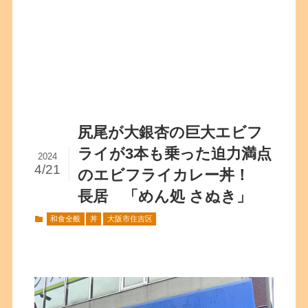
尻尾が大銀杏の巨大エビフ
ライが3本も乗った迫力満点
2024
4/21
のエビフライカレー丼！
長居 「めん処 さぬき」
和食全般
丼
大阪市住吉区