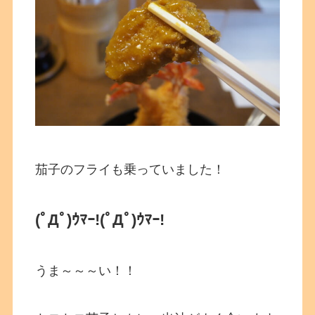
茄子のフライも乗っていました！
(ﾟДﾟ)ｳﾏｰ!(ﾟДﾟ)ｳﾏｰ!
うま～～～い！！