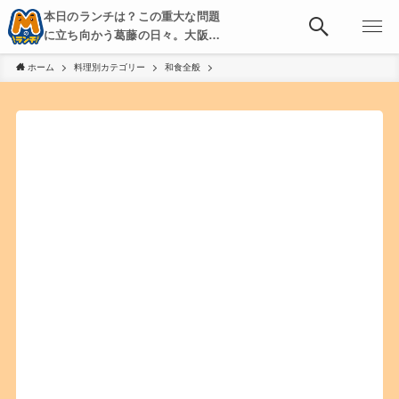
本日のランチは？この重大な問題
に立ち向かう葛藤の日々。大阪・
京都・神戸を中心とした食べ歩
ホーム
料理別カテゴリー
和食全般
き、飲み歩きを綴る。