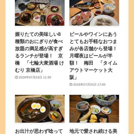
握りたての美味しい8
ビールやワインにあう
種類のおにぎりが食べ
とてもお手軽なおつま
放題の満足感が高すぎ
みが各店舗から登場！
るランチが登場！ 京
月曜夜はビールが半
橋 「七輪大衆酒場 け
額！ 梅田 「タイム
むり 京橋店」
アウトマーケット大
阪」
2026年07月23日 11:30
2026年07月20日 17:00
お出汁が思わず唸って
地元で愛され続ける美