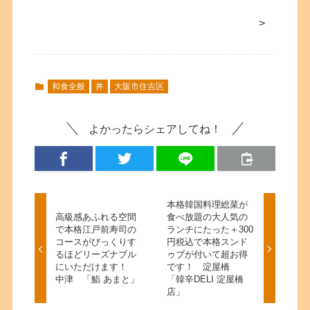
>
和食全般
丼
大阪市住吉区
よかったらシェアしてね！
本格韓国料理総菜が
高級感あふれる空間
食べ放題の大人気の
で本格江戸前寿司の
ランチにたった＋300
コースがびっくりす
円税込で本格スンド
るほどリーズナブル
ゥブが付いて超お得
にいただけます！
です！ 淀屋橋
中津 「鮨 あまと」
「韓辛DELI 淀屋橋
店」