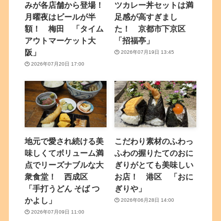
みが各店舗から登場！
ツカレー丼セットは満
月曜夜はビールが半
足感が高すぎまし
額！ 梅田 「タイム
た！ 京都市下京区
アウトマーケット大
「招福亭」
阪」
2026年07月19日 13:45
2026年07月20日 17:00
地元で愛され続ける美
こだわり素材のふわっ
味しくてボリューム満
ふわの握りたてのおに
点でリーズナブルな大
ぎりがとても美味しい
衆食堂！ 西成区
お店！ 港区 「おに
「手打うどん そば つ
ぎりや」
かよし」
2026年06月28日 14:00
2026年07月09日 11:00