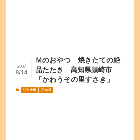
Ｍのおやつ 焼きたての絶
2007
品たたき 高知県須崎市
8/14
「かわうその里すさき」
和食全般
高知県