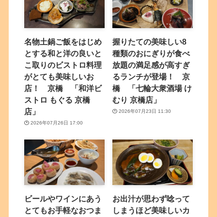
名物土鍋ご飯をはじめ
握りたての美味しい8
とする和と洋の良いと
種類のおにぎりが食べ
こ取りのビストロ料理
放題の満足感が高すぎ
がとても美味しいお
るランチが登場！ 京
店！ 京橋 「和洋ビ
橋 「七輪大衆酒場 け
ストロ もぐる 京橋
むり 京橋店」
店」
2026年07月23日 11:30
2026年07月26日 17:00
ビールやワインにあう
お出汁が思わず唸って
とてもお手軽なおつま
しまうほど美味しいカ