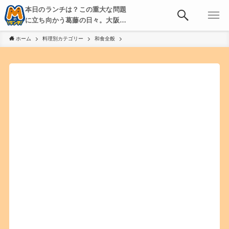
本日のランチは？この重大な問題
に立ち向かう葛藤の日々。大阪・
京都・神戸を中心とした食べ歩
ホーム
料理別カテゴリー
和食全般
き、飲み歩きを綴る。