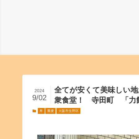
全てが安くて美味しい地
2024
9/02
衆食堂！ 寺田町 「力
丼
蕎麦
大阪市生野区