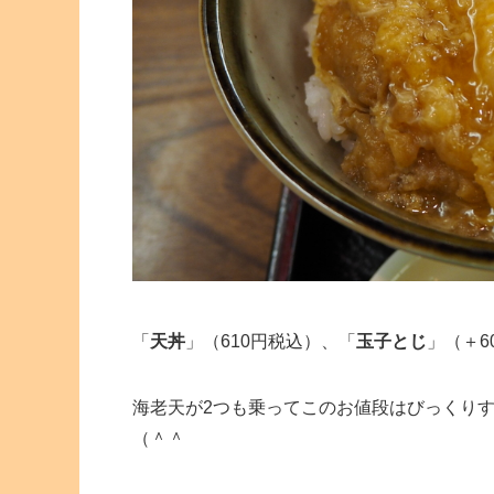
「
天丼
」（610円税込）、「
玉子とじ
」（＋6
海老天が2つも乗ってこのお値段はびっくり
（＾＾