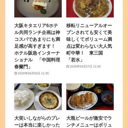
大阪キタエリア6ホテ
移転リニューアルオー
ル共同ランチ企画は神
プンされても安くて美
コスパであまりにも満
味しくてボリューム満
足感が高すぎます！
点は変わらない大人気
ホテル阪急インターナ
町中華！ 東三国
ショナル 「中国料理
「若水」
春蘭門」
2026年05月27日 11:00
2026年06月03日 11:30
大笑いしながらのプレ
大瓶ビールが激安でラ
ーは本当に楽しかった
ンチメニューはボリュ