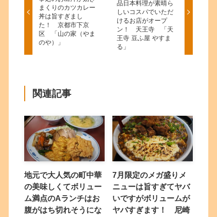
品日本料理が素晴ら
まくりのカツカレー
しいコスパでいただ
丼は旨すぎまし
けるお店がオープ
た！ 京都市下京
ン！ 天王寺 「天
区 「山の家（やま
王寺 豆ふ屋 やすま
のや）」
る」
関連記事
地元で大人気の町中華
7月限定のメガ盛りメ
の美味しくてボリュー
ニューは旨すぎてヤバ
ム満点のAランチはお
いですがボリュームが
腹がはち切れそうにな
ヤバすぎます！ 尼崎