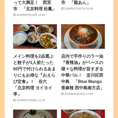
って大満足！ 西宮
市 「龍あん」
市 「北京料理 松鳳」
2026年07月07日 12:00
2026年07月13日 13:00
メイン料理を2品選ぶ
店内で手作りのラー油
と餃子が1人前たった
『香辣油』がベースの
60円で付けられるあま
様々な料理が旨すぎる
りにもお得な『おえら
中華バル！ 淀川区西
び定食』！ 谷六
中島 「Blue Mango
「北京料理 ヨイヨイ
香麻辣 西中島南方店」
亭」
2026年06月25日 17:00
2026年07月03日 11:20