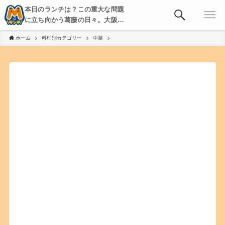
本日のランチは？この重大な問題
に立ち向かう葛藤の日々。大阪・
京都・神戸を中心とした食べ歩
ホーム
料理別カテゴリー
中華
き、飲み歩きを綴る。