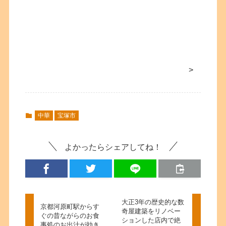
>
中華
宝塚市
よかったらシェアしてね！
大正3年の歴史的な数
京都河原町駅からす
奇屋建築をリノベー
ぐの昔ながらのお食
ションした店内で絶
事処のお出汁が効き