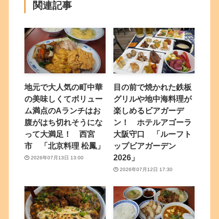
関連記事
地元で大人気の町中華
目の前で焼かれた鉄板
の美味しくてボリュー
グリルや地中海料理が
ム満点のAランチはお
楽しめるビアガーデ
腹がはち切れそうにな
ン！ ホテルアゴーラ
って大満足！ 西宮
大阪守口 「ルーフト
市 「北京料理 松鳳」
ップビアガーデン
2026」
2026年07月13日 13:00
2026年07月12日 17:30