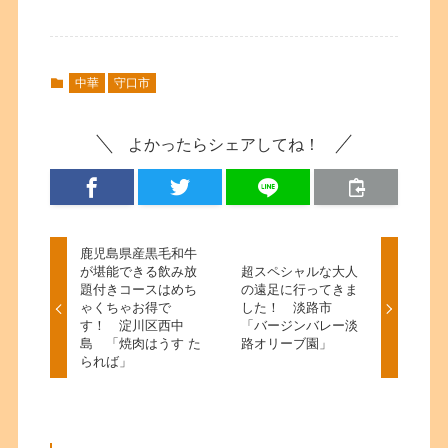
中華
守口市
よかったらシェアしてね！
鹿児島県産黒毛和牛
が堪能できる飲み放
超スペシャルな大人
題付きコースはめち
の遠足に行ってきま
ゃくちゃお得で
した！ 淡路市
す！ 淀川区西中
「バージンバレー淡
島 「焼肉はうす た
路オリーブ園」
られば」