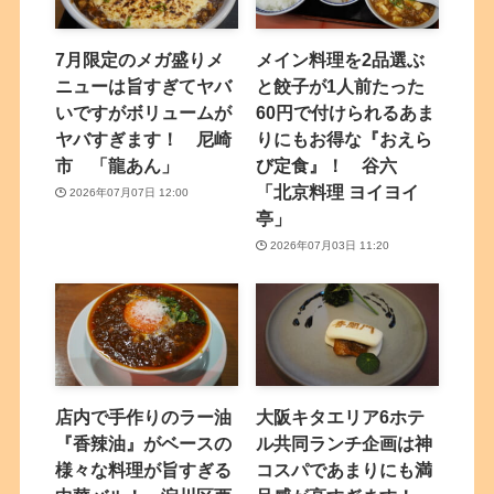
7月限定のメガ盛りメ
メイン料理を2品選ぶ
ニューは旨すぎてヤバ
と餃子が1人前たった
いですがボリュームが
60円で付けられるあま
ヤバすぎます！ 尼崎
りにもお得な『おえら
市 「龍あん」
び定食』！ 谷六
「北京料理 ヨイヨイ
2026年07月07日 12:00
亭」
2026年07月03日 11:20
店内で手作りのラー油
大阪キタエリア6ホテ
『香辣油』がベースの
ル共同ランチ企画は神
様々な料理が旨すぎる
コスパであまりにも満