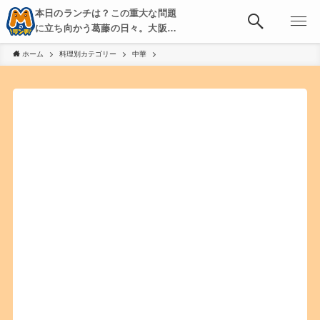
本日のランチは？この重大な問題
に立ち向かう葛藤の日々。大阪・
京都・神戸を中心とした食べ歩
ホーム
料理別カテゴリー
中華
き、飲み歩きを綴る。