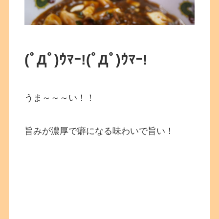
(ﾟДﾟ)ｳﾏｰ!
(ﾟДﾟ)ｳﾏｰ!
うま～～～い！！
旨みが濃厚で癖になる味わいで旨い！