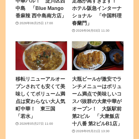
中華バル！ 淀川区西
足感が高すぎます！
中島 「Blue Mango
ホテル阪急インターナ
香麻辣 西中島南方店」
ショナル 「中国料理
春蘭門」
2026年06月25日 17:00
2026年06月03日 11:30
移転リニューアルオー
大瓶ビールが激安でラ
プンされても安くて美
ンチメニューはボリュ
味しくてボリューム満
ーム満点で美味しいコ
点は変わらない大人気
スパ抜群の大衆中華が
町中華！ 東三国
オープン！ 大阪駅前
「若水」
第2ビル 「大衆飯店
十八番 第2ビルB1店」
2026年05月27日 11:00
2026年05月21日 13:30