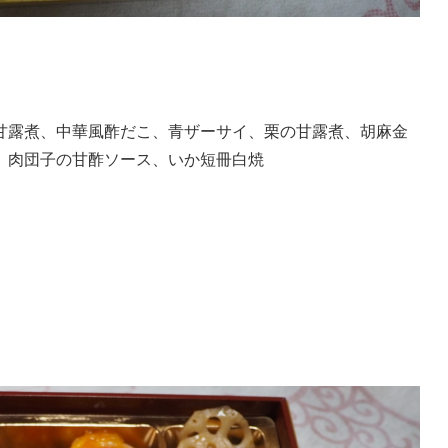
甘露煮、中華風酢だこ、青ザーサイ、栗の甘露煮、胡麻金
、肉団子の甘酢ソース、いか短冊白焼