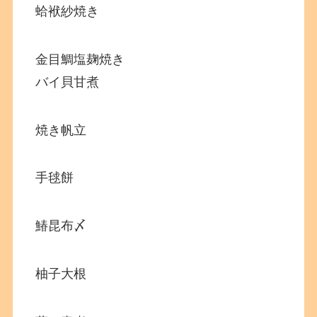
蛤袱紗焼き
金目鯛塩麹焼き
バイ貝甘煮
焼き帆立
手毬餅
鰆昆布〆
柚子大根