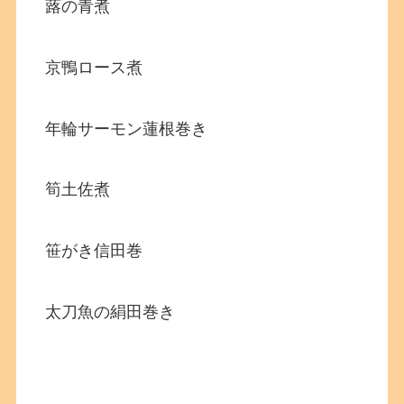
蕗の青煮
京鴨ロース煮
年輪サーモン蓮根巻き
筍土佐煮
笹がき信田巻
太刀魚の絹田巻き