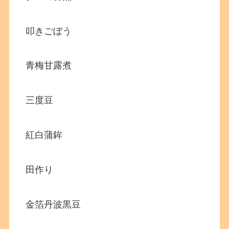
叩きごぼう
青梅甘露煮
三度豆
紅白蒲鉾
田作り
金箔丹波黒豆