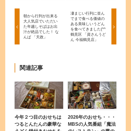
凄まじい行列に並ん
朝から行列が出来る
でまで食べる価値の
大人気店でいただい
ある美味しいうどん
た年越しそばはお出
を食べてきました(^^
汁が絶品でした！ な
鶴見区 「資さんうど
んば 「天政」
ん 今福鶴見店」
関連記事
今年２つ目のおせちは
2026年のおせち・・・
つるとんたんの豪華な
MBSの人気番組「魔法