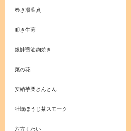
巻き湯葉煮
叩き牛蒡
銀鮭醤油麹焼き
菜の花
安納芋栗きんとん
牡蠣ほうじ茶スモーク
六方くわい