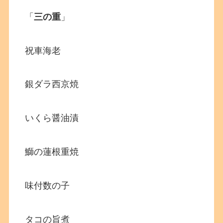
「
三の重
」
祝車海老
銀ダラ西京焼
いくら醤油漬
鰤の蓮根重焼
味付数の子
タコの旨煮