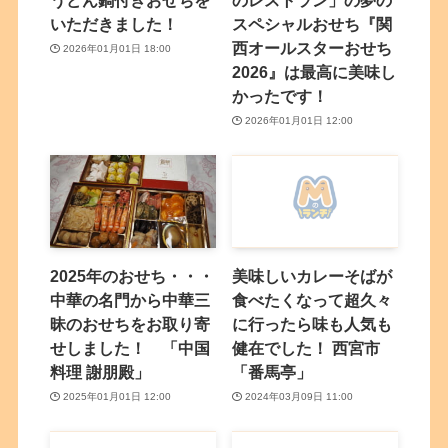
うどん鍋付きおせちを
のレストラン」の夢の
いただきました！
スペシャルおせち『関
西オールスターおせち
2026年01月01日 18:00
2026』は最高に美味し
かったです！
2026年01月01日 12:00
2025年のおせち・・・
美味しいカレーそばが
中華の名門から中華三
食べたくなって超久々
昧のおせちをお取り寄
に行ったら味も人気も
せしました！ 「中国
健在でした！ 西宮市
料理 謝朋殿」
「番馬亭」
2025年01月01日 12:00
2024年03月09日 11:00