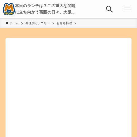
本日のランチは？この重大な問題
に立ち向かう葛藤の日々。大阪・
京都・神戸を中心とした食べ歩
ホーム
料理別カテゴリー
おせち料理
き、飲み歩きを綴る。