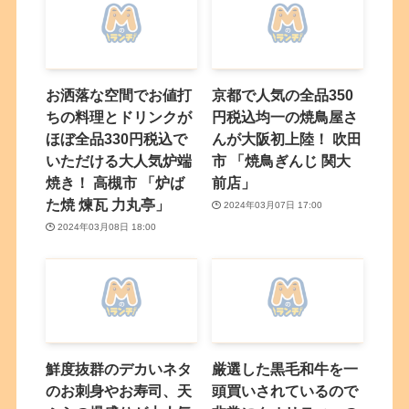
お洒落な空間でお値打
京都で人気の全品350
ちの料理とドリンクが
円税込均一の焼鳥屋さ
ほぼ全品330円税込で
んが大阪初上陸！ 吹田
いただける大人気炉端
市 「焼鳥ぎんじ 関大
焼き！ 高槻市 「炉ば
前店」
た焼 煉瓦 力丸亭」
2024年03月07日 17:00
2024年03月08日 18:00
鮮度抜群のデカいネタ
厳選した黒毛和牛を一
のお刺身やお寿司、天
頭買いされているので