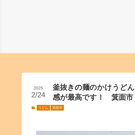
釜抜きの麺のかけうどん
2025
2/24
感が最高です！ 箕面市
うどん
箕面市