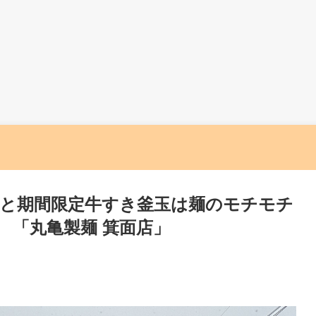
と期間限定牛すき釜玉は麺のモチモチ
 「丸亀製麺 箕面店」