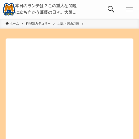
本日のランチは？この重大な問題
に立ち向かう葛藤の日々。大阪・
京都・神戸を中心とした食べ歩
ホーム
料理別カテゴリー
大阪・関西万博
き、飲み歩きを綴る。