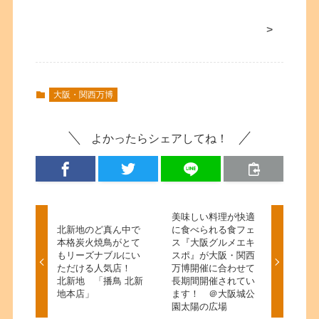
>
大阪・関西万博
よかったらシェアしてね！
美味しい料理が快適
北新地のど真ん中で
に食べられる食フェ
本格炭火焼鳥がとて
ス『大阪グルメエキ
もリーズナブルにい
スポ』が大阪・関西
ただける人気店！
万博開催に合わせて
北新地 「播鳥 北新
長期間開催されてい
地本店」
ます！ ＠大阪城公
園太陽の広場