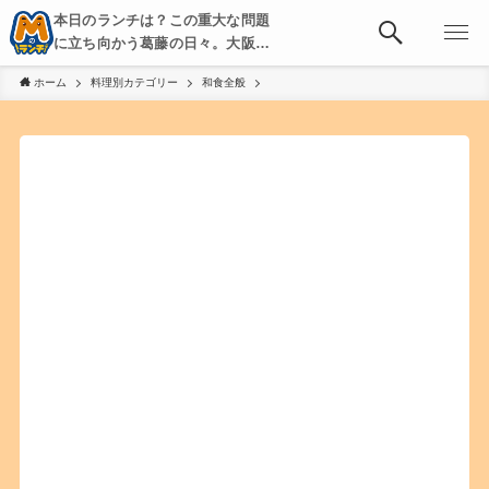
本日のランチは？この重大な問題
に立ち向かう葛藤の日々。大阪・
京都・神戸を中心とした食べ歩
ホーム
料理別カテゴリー
和食全般
き、飲み歩きを綴る。