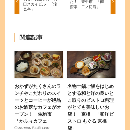
た！ 豊中市 「南
田スカイビル 「滝
蛮亭 二ノ切店」
見亭」
関連記事
おかずがたくさんのラ
名物土鍋ご飯をはじめ
ンチやこだわりのスイ
とする和と洋の良いと
ーツとコーヒーが絶品
こ取りのビストロ料理
のお洒落なカフェがオ
がとても美味しいお
ープン！ 生駒市
店！ 京橋 「和洋ビ
「かふぅカフェ」
ストロ もぐる 京橋
店」
2026年07月31日 14:00