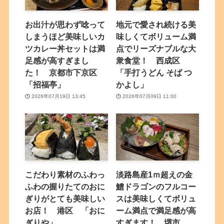
お出汁が思わず唸って
地元で愛され続ける美
しまうほど美味しいカ
味しくてボリューム満
ツカレー丼セットは満
点でリーズナブルな大
足感が高すぎまし
衆食堂！ 西成区
た！ 京都市下京区
「手打うどん そば つ
「招福亭」
かよし」
2026年07月19日 13:45
2026年07月09日 11:00
こだわり素材のふわっ
淡路島産1ｍ超えの金
ふわの握りたてのおに
鱧ドラゴンのフルコー
ぎりがとても美味しい
スは美味しくてボリュ
お店！ 港区 「おに
ーム満点で満足感が高
ぎりや」
すぎます！ 堺市