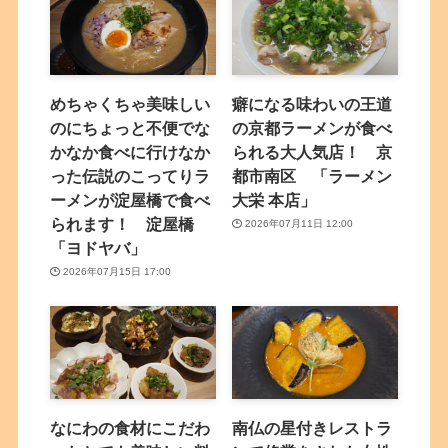
めちゃくちゃ美味しい
癖になる味わいの王道
のにちょっと不便でな
の京都ラーメンが食べ
かなか食べに行けなか
られる大人気店！ 京
った伝説のこってりラ
都市南区 「ラーメン
ーメンが淀屋橋で食べ
大栄 本店」
られます！ 淀屋橋
2026年07月11日 12:00
「ヨドヤバ」
2026年07月15日 17:00
なにわの食材にこだわ
南仏の星付きレストラ