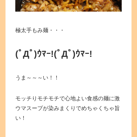
極太手もみ麺・・・
(ﾟДﾟ)ｳﾏｰ!
(ﾟДﾟ)ｳﾏｰ!
うま～～～い！！
モッチりモチモチで心地よい食感の麺に激
ウマスープが染みまくりでめちゃくちゃ旨
い！