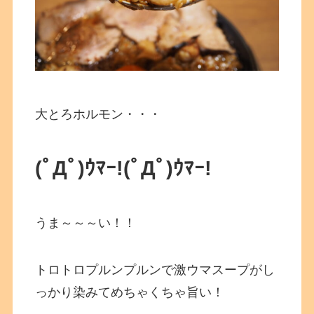
大とろホルモン・・・
(ﾟДﾟ)ｳﾏｰ!
(ﾟДﾟ)ｳﾏｰ!
うま～～～い！！
トロトロプルンプルンで激ウマスープがし
っかり染みてめちゃくちゃ旨い！