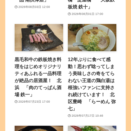
板焼 鉄十」
2026年08月03日 12:00
2026年08月01日 17:00
黒毛和牛の鉄板焼き料
12年ぶりに食べて感
理をはじめオリジナリ
動！思わず唸ってしま
ティあふれる一品料理
う美味しさの奇をてら
が絶品の居酒屋！ 北
わない王道の鶏白湯は
浜 「肉のてっぱん酒
根強いファンに支持さ
場 鉄一」
れ続けています！ 北
区豊崎 「らーめん 弥
2026年07月23日 17:00
七」
2026年07月17日 10:46