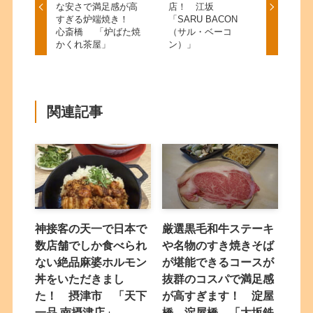
な安さで満足感が高
店！ 江坂
すぎる炉端焼き！
「SARU BACON
心斎橋 「炉ばた焼
（サル・ベーコ
かくれ茶屋」
ン）」
関連記事
神接客の天一で日本で
厳選黒毛和牛ステーキ
数店舗でしか食べられ
や名物のすき焼きそば
ない絶品麻婆ホルモン
が堪能できるコースが
丼をいただきまし
抜群のコスパで満足感
た！ 摂津市 「天下
が高すぎます！ 淀屋
一品 南摂津店」
橋 淀屋橋 「大坂鉄