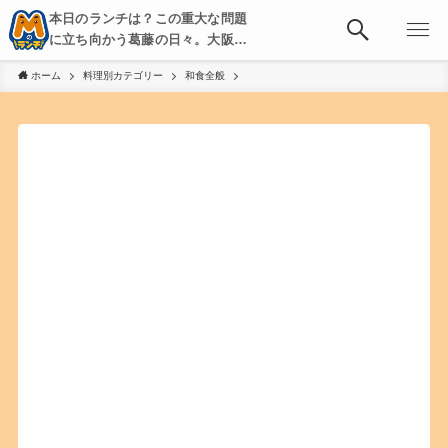
本日のランチは？この重大な問題
に立ち向かう葛藤の日々。大阪・
京都・神戸を中心とした食べ歩
ホーム
料理別カテゴリー
和食全般
き、飲み歩きを綴る。