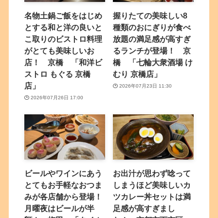
名物土鍋ご飯をはじめ
握りたての美味しい8
とする和と洋の良いと
種類のおにぎりが食べ
こ取りのビストロ料理
放題の満足感が高すぎ
がとても美味しいお
るランチが登場！ 京
店！ 京橋 「和洋ビ
橋 「七輪大衆酒場 け
ストロ もぐる 京橋
むり 京橋店」
店」
2026年07月23日 11:30
2026年07月26日 17:00
ビールやワインにあう
お出汁が思わず唸って
とてもお手軽なおつま
しまうほど美味しいカ
みが各店舗から登場！
ツカレー丼セットは満
月曜夜はビールが半
足感が高すぎまし