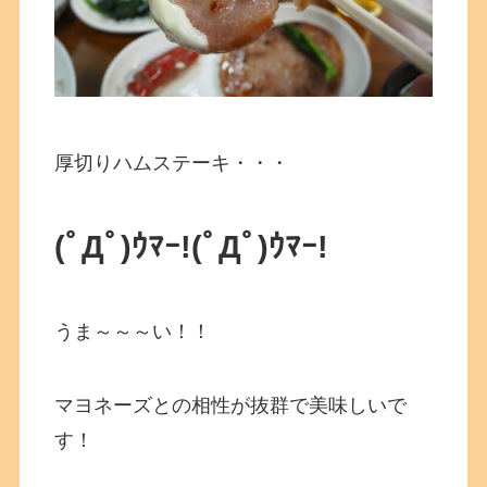
厚切りハムステーキ・・・
(ﾟДﾟ)ｳﾏｰ!(ﾟДﾟ)ｳﾏｰ!
うま～～～い！！
マヨネーズとの相性が抜群で美味しいで
す！