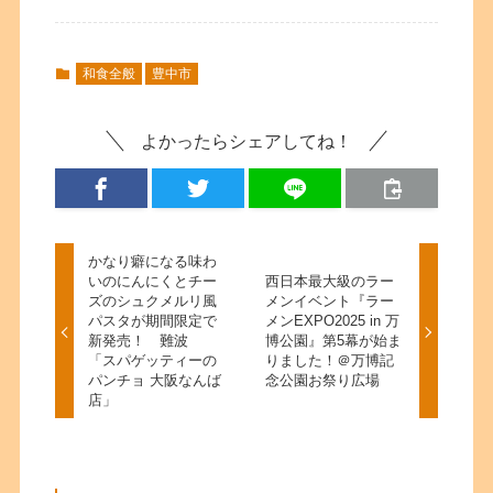
和食全般
豊中市
よかったらシェアしてね！
かなり癖になる味わ
いのにんにくとチー
西日本最大級のラー
ズのシュクメルリ風
メンイベント『ラー
パスタが期間限定で
メンEXPO2025 in 万
新発売！ 難波
博公園』第5幕が始ま
「スパゲッティーの
りました！＠万博記
パンチョ 大阪なんば
念公園お祭り広場
店」