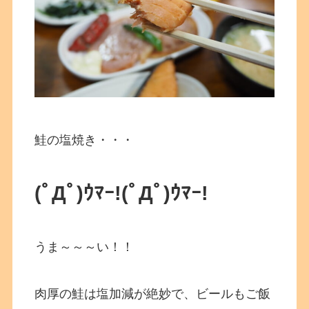
鮭の塩焼き・・・
(ﾟДﾟ)ｳﾏｰ!(ﾟДﾟ)ｳﾏｰ!
うま～～～い！！
肉厚の鮭は塩加減が絶妙で、ビールもご飯