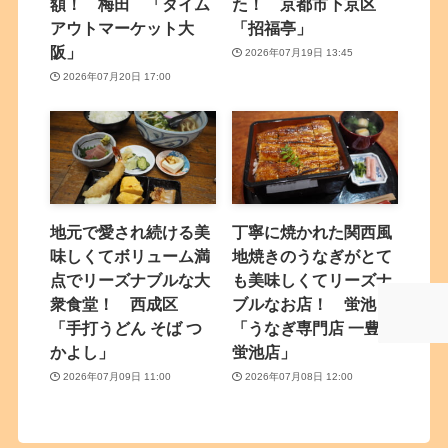
額！ 梅田 「タイム
た！ 京都市下京区
アウトマーケット大
「招福亭」
阪」
2026年07月19日 13:45
2026年07月20日 17:00
地元で愛され続ける美
丁寧に焼かれた関西風
味しくてボリューム満
地焼きのうなぎがとて
点でリーズナブルな大
も美味しくてリーズナ
衆食堂！ 西成区
ブルなお店！ 蛍池
「手打うどん そば つ
「うなぎ専門店 一豊亭
かよし」
蛍池店」
2026年07月09日 11:00
2026年07月08日 12:00