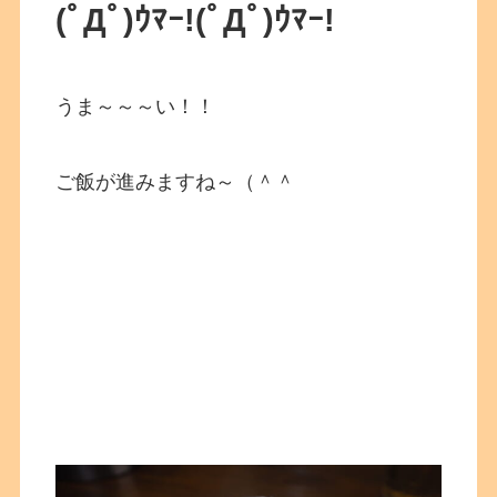
(ﾟДﾟ)ｳﾏｰ!(ﾟДﾟ)ｳﾏｰ!
うま～～～い！！
ご飯が進みますね～（＾＾