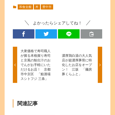
和食全般
丼
豊中市
よかったらシェアしてね！
大衆価格で寿司職人
が握る本格握り寿司
濃厚鶏白湯の大人気
と京風の鯨出汁のお
店が超濃厚豚骨に特
でんがお手軽にいた
化したお店をオープ
だけるお店！ 京都
ン！ 江坂 「麺房
市中京区 「鮨酒場
豚くらふと」
スシトフジ 三条」
関連記事