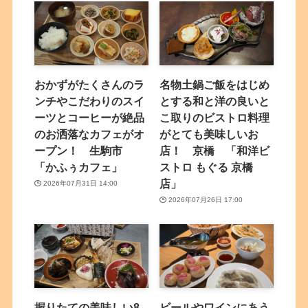
おかずがたくさんのラ
名物土鍋ご飯をはじめ
ンチやこだわりのスイ
とする和と洋の良いと
ーツとコーヒーが絶品
こ取りのビストロ料理
のお洒落なカフェがオ
がとても美味しいお
ープン！ 生駒市
店！ 京橋 「和洋ビ
「かふぅカフェ」
ストロ もぐる 京橋
店」
2026年07月31日 14:00
2026年07月26日 17:00
握りたての美味しい8
ビールやワインにあう