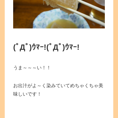
(ﾟДﾟ)ｳﾏｰ!(ﾟДﾟ)ｳﾏｰ!
うま～～～い！！
お出汁がよ～く染みていてめちゃくちゃ美
味しいです！