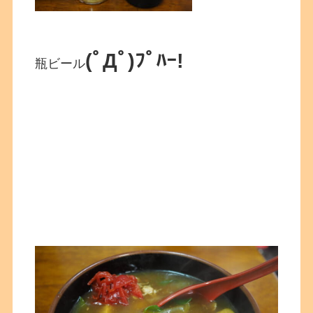
(ﾟДﾟ)ﾌﾟﾊｰ!
瓶ビール