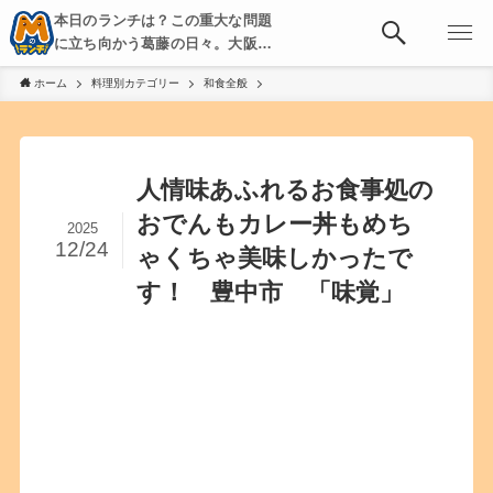
本日のランチは？この重大な問題
に立ち向かう葛藤の日々。大阪・
京都・神戸を中心とした食べ歩
ホーム
料理別カテゴリー
和食全般
き、飲み歩きを綴る。
人情味あふれるお食事処の
おでんもカレー丼もめち
2025
12/24
ゃくちゃ美味しかったで
す！ 豊中市 「味覚」