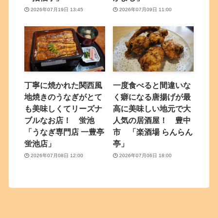
2026年07月19日 13:45
2026年07月09日 11:00
丁寧に焼かれた関西風
一度食べると間違いな
地焼きのうなぎがとて
く癖になる唐揚げが最
も美味しくてリーズナ
高に美味しい地元で大
ブルなお店！ 蛍池
人気の居酒屋！ 豊中
「うなぎ専門店 一豊亭
市 「楽酒場 らんらん
蛍池店」
亭」
2026年07月08日 12:00
2026年07月06日 18:00