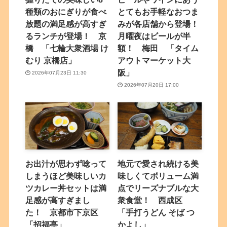
種類のおにぎりが食べ
とてもお手軽なおつま
放題の満足感が高すぎ
みが各店舗から登場！
るランチが登場！ 京
月曜夜はビールが半
橋 「七輪大衆酒場 け
額！ 梅田 「タイム
むり 京橋店」
アウトマーケット大
阪」
2026年07月23日 11:30
2026年07月20日 17:00
お出汁が思わず唸って
地元で愛され続ける美
しまうほど美味しいカ
味しくてボリューム満
ツカレー丼セットは満
点でリーズナブルな大
足感が高すぎまし
衆食堂！ 西成区
た！ 京都市下京区
「手打うどん そば つ
「招福亭」
かよし」