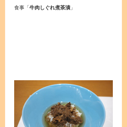
食事「
牛肉しぐれ煮茶漬
」