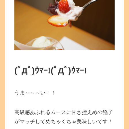
(ﾟДﾟ)ｳﾏｰ!
(ﾟДﾟ)ｳﾏｰ!
うま～～～い！！
高級感あふれるムースに甘さ控えめの餡子
がマッチしてめちゃくちゃ美味しいです！