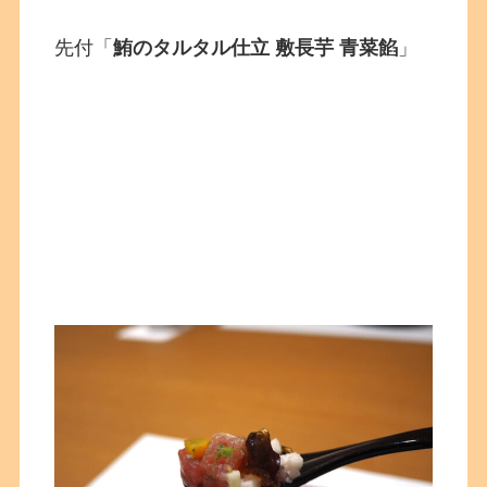
先付「
鮪のタルタル仕立 敷長芋 青菜餡
」