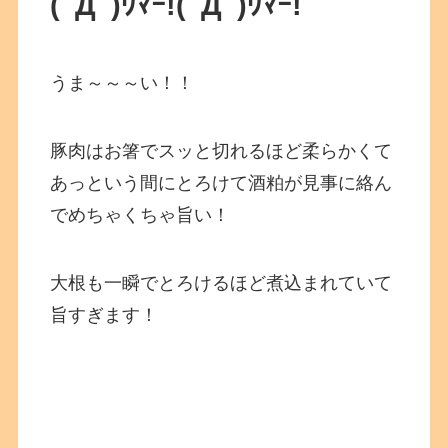
(ﾟДﾟ)ｳﾏｰ!
(ﾟДﾟ)ｳﾏｰ!
うま～～～い！！
豚肉はお箸でスッと切れるほど柔らかくて
あっという間にとろけて酒粕が見事に絡ん
でめちゃくちゃ旨い！
大根も一瞬でとろけるほど煮込まれていて
旨すぎます！