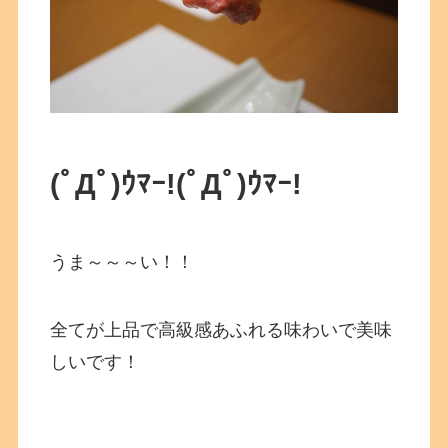
(ﾟДﾟ)ｳﾏｰ!
(ﾟДﾟ)ｳﾏｰ!
うま～～～い！！
全てが上品で高級感あふれる味わいで美味
しいです！