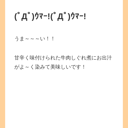
(ﾟДﾟ)ｳﾏｰ!
(ﾟДﾟ)ｳﾏｰ!
うま～～～い！！
甘辛く味付けられた牛肉しぐれ煮にお出汁
がよ～く染みて美味しいです！