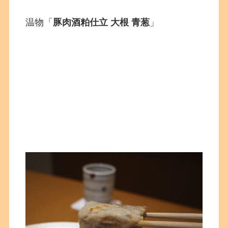
温物「
豚肉酒粕仕立 大根 青葱
」