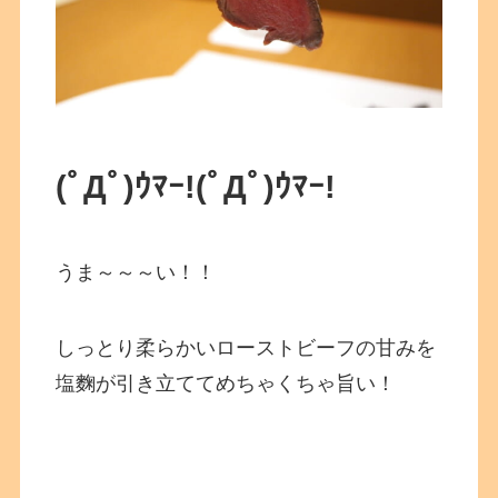
(ﾟДﾟ)ｳﾏｰ!
(ﾟДﾟ)ｳﾏｰ!
うま～～～い！！
しっとり柔らかいローストビーフの甘みを
塩麴が引き立ててめちゃくちゃ旨い！