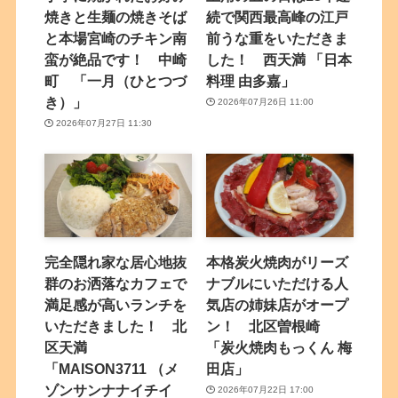
焼きと生麺の焼きそば
続で関西最高峰の江戸
と本場宮崎のチキン南
前うな重をいただきま
蛮が絶品です！ 中崎
した！ 西天満 「日本
町 「一月（ひとつづ
料理 由多嘉」
き）」
2026年07月26日 11:00
2026年07月27日 11:30
完全隠れ家な居心地抜
本格炭火焼肉がリーズ
群のお洒落なカフェで
ナブルにいただける人
満足感が高いランチを
気店の姉妹店がオープ
いただきました！ 北
ン！ 北区曽根崎
区天満
「炭火焼肉もっくん 梅
「MAISON3711 （メ
田店」
ゾンサンナナイチイ
2026年07月22日 17:00