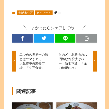
大阪市北区
カキフライ
よかったらシェアしてね！
二つめの世界一の味
Ｍの〆 北新地のお
と激ウマまぐろ！
洒落なお茶漬けバ
大阪市中央卸売市
ー 新地本通 「金
場 「丸三食堂」
の穂銀の水」
関連記事