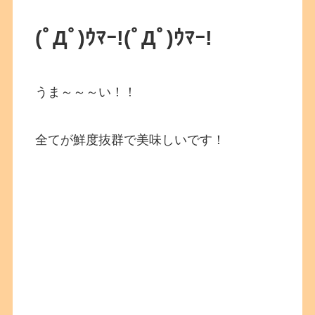
(ﾟДﾟ)ｳﾏｰ!
(ﾟДﾟ)ｳﾏｰ!
うま～～～い！！
全てが鮮度抜群で美味しいです！