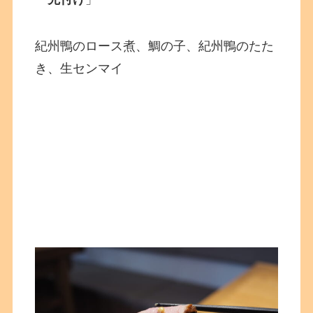
紀州鴨のロース煮、鯛の子、紀州鴨のたた
き、生センマイ