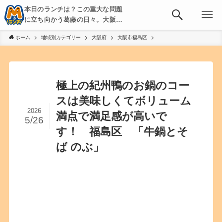
本日のランチは？この重大な問題
に立ち向かう葛藤の日々。大阪・
京都・神戸を中心とした食べ歩
ホーム
地域別カテゴリー
大阪府
大阪市福島区
き、飲み歩きを綴る。
極上の紀州鴨のお鍋のコー
スは美味しくてボリューム
2026
満点で満足感が高いで
5/26
す！ 福島区 「牛鍋とそ
ば のぶ」