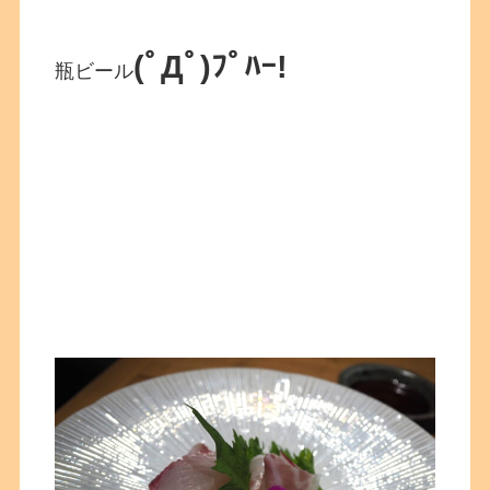
(ﾟДﾟ)ﾌﾟﾊｰ!
瓶ビール