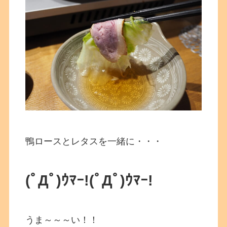
鴨ロースとレタスを一緒に・・・
(ﾟДﾟ)ｳﾏｰ!
(ﾟДﾟ)ｳﾏｰ!
うま～～～い！！