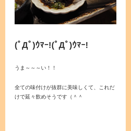
(ﾟДﾟ)ｳﾏｰ!
(ﾟДﾟ)ｳﾏｰ!
うま～～～い！！
全ての味付けが抜群に美味しくて、これだ
けで延々飲めそうです（＾＾