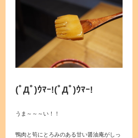
(ﾟДﾟ)ｳﾏｰ!
(ﾟДﾟ)ｳﾏｰ!
うま～～～い！！
鴨肉と筍にとろみのある甘い醤油庵がしっ