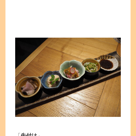
「
先付け
」