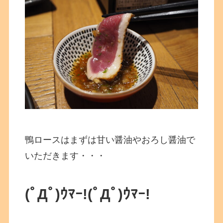
鴨ロースはまずは甘い醤油やおろし醤油で
いただきます・・・
(ﾟДﾟ)ｳﾏｰ!
(ﾟДﾟ)ｳﾏｰ!