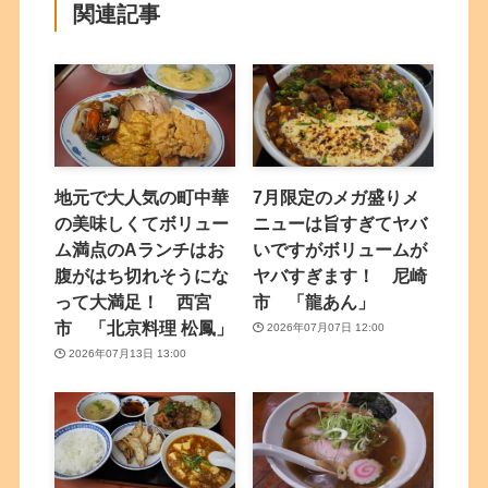
関連記事
地元で大人気の町中華
7月限定のメガ盛りメ
の美味しくてボリュー
ニューは旨すぎてヤバ
ム満点のAランチはお
いですがボリュームが
腹がはち切れそうにな
ヤバすぎます！ 尼崎
って大満足！ 西宮
市 「龍あん」
市 「北京料理 松鳳」
2026年07月07日 12:00
2026年07月13日 13:00