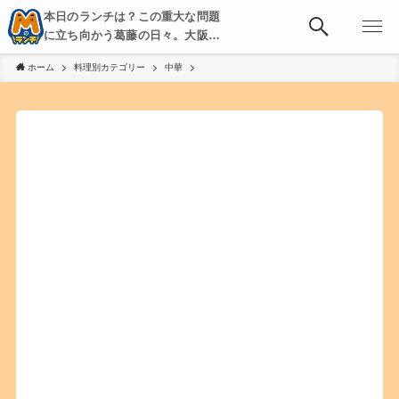
本日のランチは？この重大な問題
に立ち向かう葛藤の日々。大阪・
京都・神戸を中心とした食べ歩
ホーム
料理別カテゴリー
中華
き、飲み歩きを綴る。