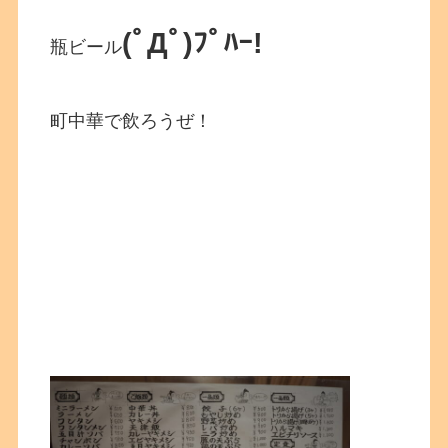
(ﾟДﾟ)ﾌﾟﾊｰ!
瓶ビール
町中華で飲ろうぜ！