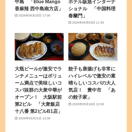
中島 「Blue Mango
ホテル阪急インターナ
香麻辣 西中島南方店」
ショナル 「中国料理
春蘭門」
2026年06月25日 17:00
2026年06月03日 11:30
大瓶ビールが激安でラ
餃子も唐揚げも非常に
ンチメニューはボリュ
ハイレベルで激安の素
ーム満点で美味しいコ
晴らしいコスパの大人
スパ抜群の大衆中華が
気店！ 豊中市 「あ
オープン！ 大阪駅前
の餃子家」
第2ビル 「大衆飯店
2026年05月18日 12:00
十八番 第2ビルB1店」
2026年05月21日 13:30