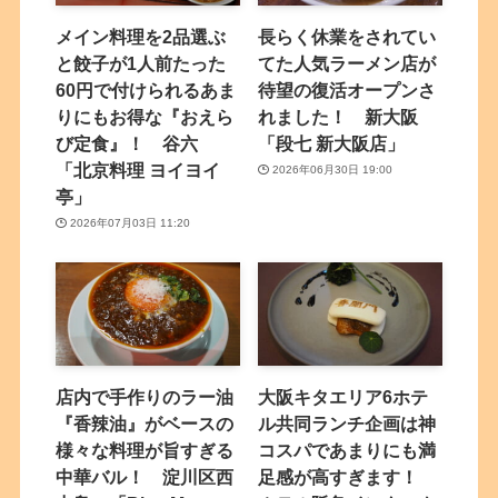
メイン料理を2品選ぶ
長らく休業をされてい
と餃子が1人前たった
てた人気ラーメン店が
60円で付けられるあま
待望の復活オープンさ
りにもお得な『おえら
れました！ 新大阪
び定食』！ 谷六
「段七 新大阪店」
「北京料理 ヨイヨイ
2026年06月30日 19:00
亭」
2026年07月03日 11:20
店内で手作りのラー油
大阪キタエリア6ホテ
『香辣油』がベースの
ル共同ランチ企画は神
様々な料理が旨すぎる
コスパであまりにも満
中華バル！ 淀川区西
足感が高すぎます！