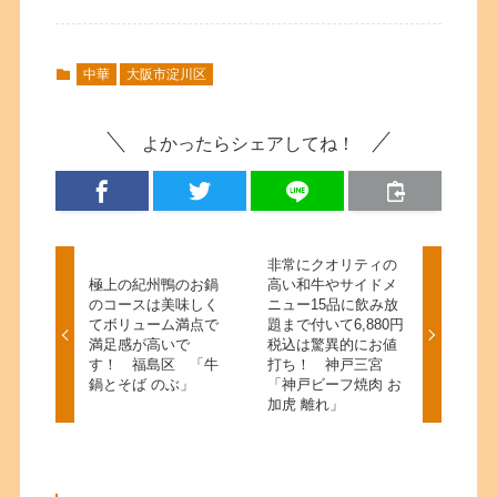
中華
大阪市淀川区
よかったらシェアしてね！
非常にクオリティの
極上の紀州鴨のお鍋
高い和牛やサイドメ
のコースは美味しく
ニュー15品に飲み放
てボリューム満点で
題まで付いて6,880円
満足感が高いで
税込は驚異的にお値
す！ 福島区 「牛
打ち！ 神戸三宮
鍋とそば のぶ」
「神戸ビーフ焼肉 お
加虎 離れ」