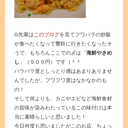
G先輩は
このブログ
を見てフワパラの炒飯
が食べたくなって響鈴に行きたくなったそ
うで、もちろんここでの〆は「
海鮮やきめ
し
」（９００円）です（＾＾
パラパラ度としっとり感はあまりありませ
んでしたが、フワフワ度はなかなかのも
の！
そして何よりも、カニやエビなど海鮮食材
の旨味が染みわたっているこの味付けは本
当に素晴らしいと思いました！
今日何度も思いましたがこのお店、ちょっ