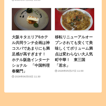
大阪キタエリア6ホテ
移転リニューアルオー
ル共同ランチ企画は神
プンされても安くて美
コスパであまりにも満
味しくてボリューム満
足感が高すぎます！
点は変わらない大人気
ホテル阪急インターナ
町中華！ 東三国
ショナル 「中国料理
「若水」
春蘭門」
2026年05月27日 11:00
2026年06月03日 11:30