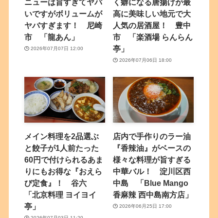
ニューは旨すぎてヤバ
く癖になる唐揚げが最
いですがボリュームが
高に美味しい地元で大
ヤバすぎます！ 尼崎
人気の居酒屋！ 豊中
市 「龍あん」
市 「楽酒場 らんらん
亭」
2026年07月07日 12:00
2026年07月06日 18:00
メイン料理を2品選ぶ
店内で手作りのラー油
と餃子が1人前たった
『香辣油』がベースの
60円で付けられるあま
様々な料理が旨すぎる
りにもお得な『おえら
中華バル！ 淀川区西
び定食』！ 谷六
中島 「Blue Mango
「北京料理 ヨイヨイ
香麻辣 西中島南方店」
亭」
2026年06月25日 17:00
2026年07月03日 11:20