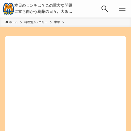
本日のランチは？この重大な問題
に立ち向かう葛藤の日々。大阪・
京都・神戸を中心とした食べ歩
ホーム
料理別カテゴリー
中華
き、飲み歩きを綴る。