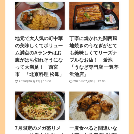
地元で大人気の町中華
丁寧に焼かれた関西風
の美味しくてボリュー
地焼きのうなぎがとて
ム満点のAランチはお
も美味しくてリーズナ
腹がはち切れそうにな
ブルなお店！ 蛍池
って大満足！ 西宮
「うなぎ専門店 一豊亭
市 「北京料理 松鳳」
蛍池店」
2026年07月13日 13:00
2026年07月08日 12:00
7月限定のメガ盛りメ
一度食べると間違いな