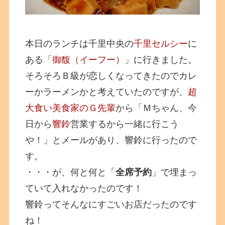
本日のランチは千里中央の
千里セルシー
に
ある「
御馥（イーフー）
」に行きました。
そろそろＢ級が恋しくなってきたのでカレ
ーかラーメンかと考えていたのですが、
超
大食い美食家のＧ先輩
から「Ｍちゃん、今
日から
響鈴
営業するから一緒に行こう
や！」とメールがあり、響鈴に行ったので
す。
・・・が、何と何と「
全席予約
」で埋まっ
ていて入れなかったのです！
響鈴ってそんなにすごいお店だったのです
ね！