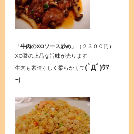
「
牛肉のXOソース炒め
」（２３００円）
XO醤の上品な旨味が光ります！
(ﾟДﾟ)ｳﾏ
牛肉も素晴らしく柔らかくて
ｰ!