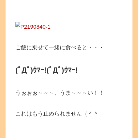
ご飯に乗せて一緒に食べると・・・
(ﾟДﾟ)ｳﾏｰ!
(ﾟДﾟ)ｳﾏｰ!
うぉぉぉ～～～、うま～～～い！！
これはもう止められません（＾＾