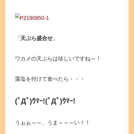
「
天ぷら盛合せ
」
ワカメの天ぷらは珍しいですね～！
藻塩を付けて食べたら・・・
(ﾟДﾟ)ｳﾏｰ!
(ﾟДﾟ)ｳﾏｰ!
うぉぉ～～、うま～～～い！！