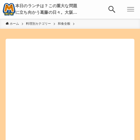
本日のランチは？この重大な問題
に立ち向かう葛藤の日々。大阪・
京都・神戸を中心とした食べ歩
ホーム
料理別カテゴリー
和食全般
き、飲み歩きを綴る。