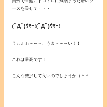
自分で軍艦にトロトロに煮詰まった肝のソ
ースを乗せて・・・
(ﾟДﾟ)ｳﾏｰ!
(ﾟДﾟ)ｳﾏｰ!
うぉぉぉ～～～、うま～～～い！！
これは最高です！
こんな贅沢して良いのでしょうか（＾＾