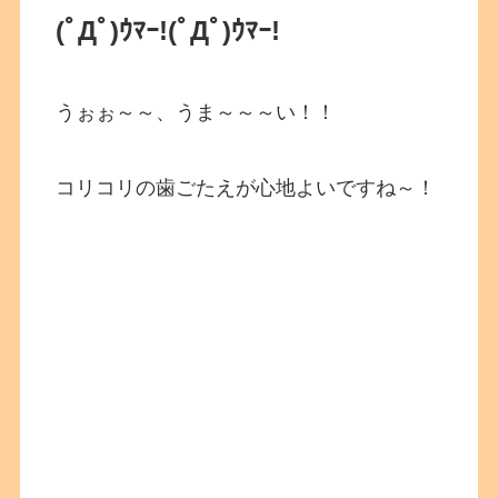
(ﾟДﾟ)ｳﾏｰ!
(ﾟДﾟ)ｳﾏｰ!
うぉぉ～～、うま～～～い！！
コリコリの歯ごたえが心地よいですね～！