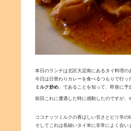
本日のランチは北区大淀南にあるタイ料理の
今日は日替わりカレーを食べるつもりで行っ
ミルク炒め
」であることを知って、即座に予
前回これに遭遇した時に感動したのですが、
ココナッツミルクの香ばしい甘さとピリ辛の
そしてこれは長細いタイ米に非常によく合い