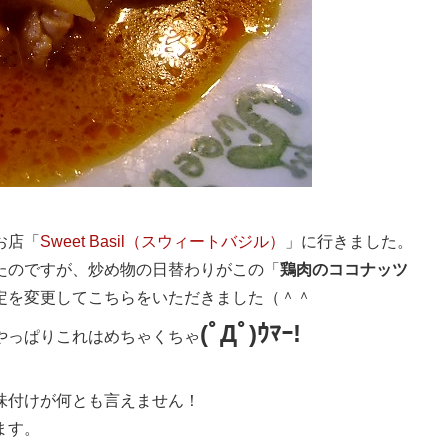
お店「
Sweet Basil（スウィートバジル）
」に行きました。
たのですが、炒め物の日替わりがこの「
鶏肉のココナッツ
定を変更してこちらをいただきました（＾＾
(ﾟДﾟ)ｳﾏｰ!
やっぱりこれはめちゃくちゃ
味付けが何とも言えません！
ます。