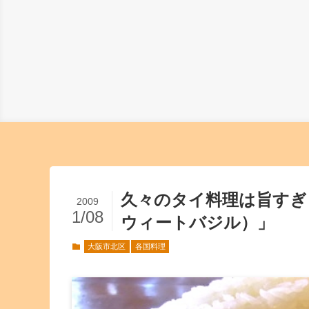
久々のタイ料理は旨すぎまし
2009
1/08
ウィートバジル）」
大阪市北区
各国料理