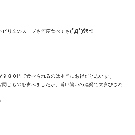
(ﾟДﾟ)ｳﾏｰ!
やピリ辛のスープも何度食べても
が９８０円で食べられるのは本当にお得だと思います。
も皆同じものを食べましたが、旨い旨いの連発で大喜びされ
＾