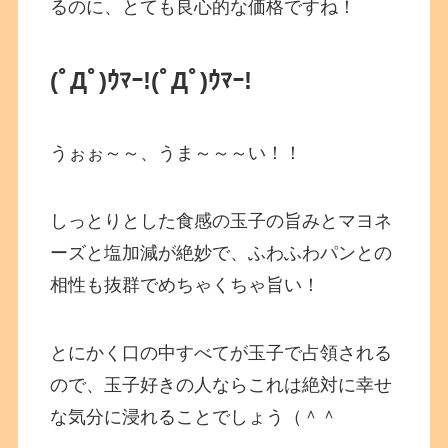
るのに、とても良心的な価格ですね！
(ﾟДﾟ)ｳﾏｰ!(ﾟДﾟ)ｳﾏｰ!
うぉぉ～～、うま～～～い！！
しっとりとした食感の玉子の旨みとマヨネ
ーズと塩加減が絶妙で、ふわふわパンとの
相性も抜群でめちゃくちゃ旨い！
とにかく口の中すべてが玉子で占領される
ので、玉子好きの人ならこれは絶対に幸せ
な気分に浸れることでしょう（＾＾