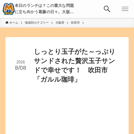
本日のランチは？この重大な問題
に立ち向かう葛藤の日々。大阪・
京都・神戸を中心とした食べ歩
ホーム
地域別カテゴリー
大阪府
吹田市
き、飲み歩きを綴る。
しっとり玉子がた～っぷり
サンドされた贅沢玉子サン
2016
8/08
ドで幸せです！ 吹田市
「ガルル珈琲」