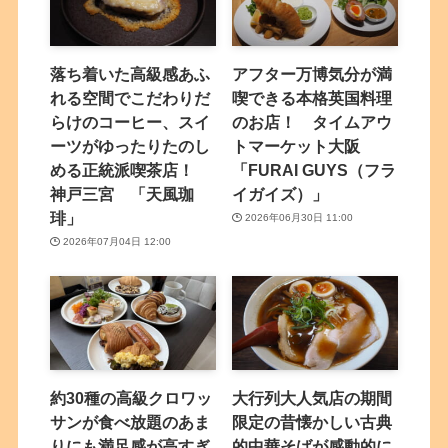
落ち着いた高級感あふ
アフター万博気分が満
れる空間でこだわりだ
喫できる本格英国料理
らけのコーヒー、スイ
のお店！ タイムアウ
ーツがゆったりたのし
トマーケット大阪
める正統派喫茶店！
「FURAI GUYS（フラ
神戸三宮 「天風珈
イガイズ）」
琲」
2026年06月30日 11:00
2026年07月04日 12:00
約30種の高級クロワッ
大行列大人気店の期間
サンが食べ放題のあま
限定の昔懐かしい古典
りにも満足感が高すぎ
的中華そばが感動的に