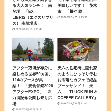
る大人気ランチ！ 南
美味しいです！ 茨木
船場 「EX
市 「麺や 紡」
LIBRIS（エクスリブリ
2026年05月25日 13:50
ス） 南船場店」
2026年06月18日 11:00
アフター万博が存分に
天六の住宅街に隠れ家
楽しめる世界50ヵ国、
のようにひっそり佇む
114のブースが集
お洒落なカフェで絶品
結！ 「麦食音祭2026
ブーケサンド！ 天
アフターEXPO」 ＠
六 「TLUCK RUN &
万博記念公園お祭り広
COFFEE GALLERY」
場
2026年04月24日 11:00
2026年05月01日 09:30