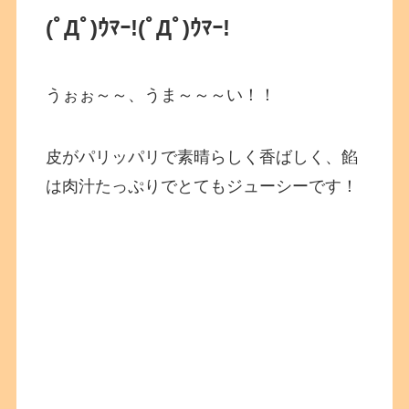
(ﾟДﾟ)ｳﾏｰ!
(ﾟДﾟ)ｳﾏｰ!
うぉぉ～～、うま～～～い！！
皮がパリッパリで素晴らしく香ばしく、餡
は肉汁たっぷりでとてもジューシーです！