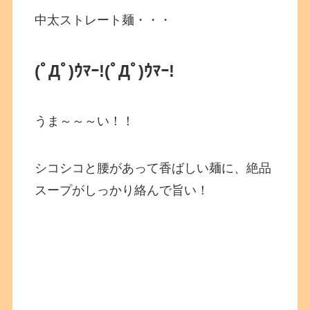
中太ストレート麺・・・
(ﾟДﾟ)ｳﾏｰ!
(ﾟДﾟ)ｳﾏｰ!
うま～～～い！！
シコシコと腰があって香ばしい麺に、絶品
スープがしっかり絡んで旨い！