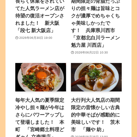
長らく休業をされてい
期間限定の背脂たっぷ
てた人気ラーメン店が
りの担々麺は旨味とコ
待望の復活オープンさ
クが濃厚でめちゃくち
れました！ 新大阪
ゃ美味しかったで
「段七 新大阪店」
す！ 兵庫県川西市
「京都北白川ラーメン
2026年06月30日 19:00
魁力屋 川西店」
2026年06月22日 10:30
毎年大人気の夏季限定
大行列大人気店の期間
冷やし担々麺が今年は
限定の昔懐かしい古典
さらにパワーアップし
的中華そばが感動的に
て登場しました！ 本
美味しいです！ 茨木
町 「宮崎郷土料理ど
市 「麺や 紡」
ぎゃん 立売堀店」
2026年05月25日 13:50