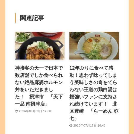
関連記事
神接客の天一で日本で
12年ぶりに食べて感
数店舗でしか食べられ
動！思わず唸ってしま
ない絶品麻婆ホルモン
う美味しさの奇をてら
丼をいただきまし
わない王道の鶏白湯は
た！ 摂津市 「天下
根強いファンに支持さ
一品 南摂津店」
れ続けています！ 北
区豊崎 「らーめん 弥
2026年08月03日 12:00
七」
2026年07月17日 10:46