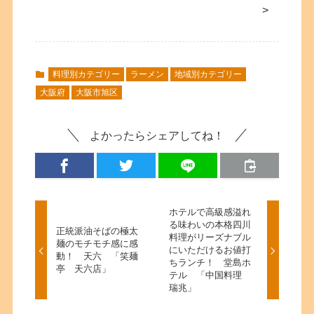
>
料理別カテゴリー
ラーメン
地域別カテゴリー
大阪府
大阪市旭区
よかったらシェアしてね！
ホテルで高級感溢れ
る味わいの本格四川
正統派油そばの極太
料理がリーズナブル
麺のモチモチ感に感
にいただけるお値打
動！ 天六 「笑麺
ちランチ！ 堂島ホ
亭 天六店」
テル 「中国料理
瑞兆」