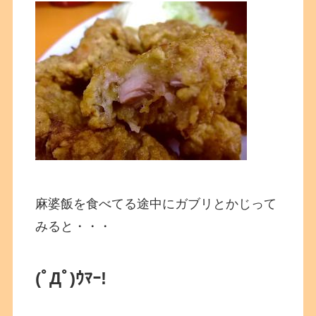
麻婆飯を食べてる途中にガブリとかじって
みると・・・
(ﾟДﾟ)ｳﾏｰ!