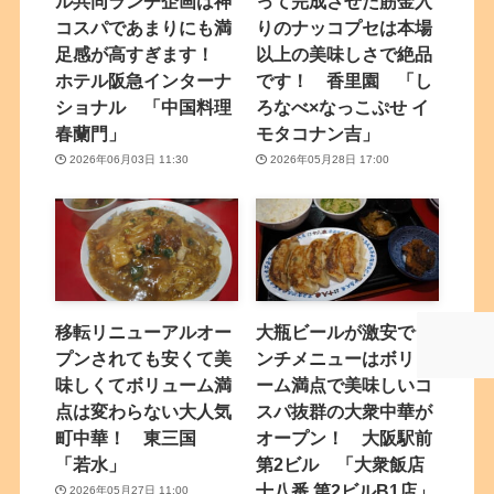
ル共同ランチ企画は神
って完成させた筋金入
コスパであまりにも満
りのナッコプセは本場
足感が高すぎます！
以上の美味しさで絶品
ホテル阪急インターナ
です！ 香里園 「し
ショナル 「中国料理
ろなべ×なっこぷせ イ
春蘭門」
モタコナン吉」
2026年06月03日 11:30
2026年05月28日 17:00
移転リニューアルオー
大瓶ビールが激安でラ
プンされても安くて美
ンチメニューはボリュ
味しくてボリューム満
ーム満点で美味しいコ
点は変わらない大人気
スパ抜群の大衆中華が
町中華！ 東三国
オープン！ 大阪駅前
「若水」
第2ビル 「大衆飯店
十八番 第2ビルB1店」
2026年05月27日 11:00