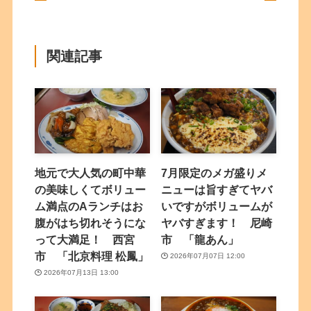
関連記事
地元で大人気の町中華
7月限定のメガ盛りメ
の美味しくてボリュー
ニューは旨すぎてヤバ
ム満点のAランチはお
いですがボリュームが
腹がはち切れそうにな
ヤバすぎます！ 尼崎
って大満足！ 西宮
市 「龍あん」
市 「北京料理 松鳳」
2026年07月07日 12:00
2026年07月13日 13:00