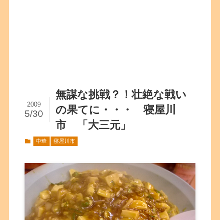
無謀な挑戦？！壮絶な戦い
2009
の果てに・・・ 寝屋川
5/30
市 「大三元」
中華
寝屋川市