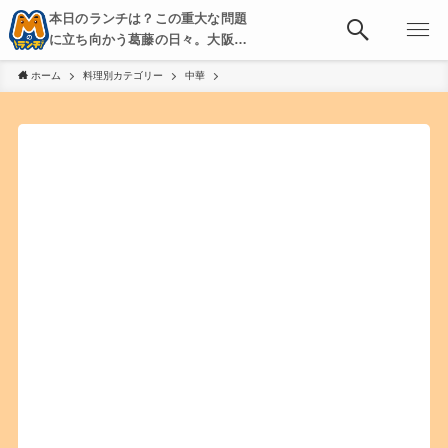
本日のランチは？この重大な問題
に立ち向かう葛藤の日々。大阪・
京都・神戸を中心とした食べ歩
ホーム
料理別カテゴリー
中華
き、飲み歩きを綴る。