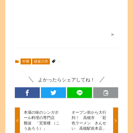
>
中華
寝屋川市
よかったらシェアしてね！
本場の味のシンガポ
オープン前から大行
ール料理の専門店
列！ 高槻市 「彩
難波 「宏亜楼 （こ
色ラーメン きんせ
うあろう）」
い 高槻駅前本店」