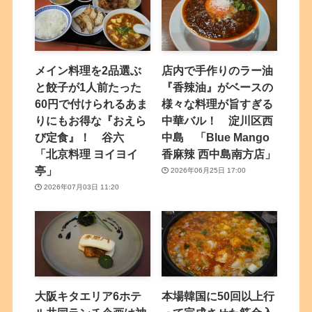
メイン料理を2品選ぶ
店内で手作りのラー油
と餃子が1人前たった
『香辣油』がベースの
60円で付けられるあま
様々な料理が旨すぎる
りにもお得な『おえら
中華バル！ 淀川区西
び定食』！ 谷六
中島 「Blue Mango
「北京料理 ヨイヨイ
香麻辣 西中島南方店」
亭」
2026年06月25日 17:00
2026年07月03日 11:20
大阪キタエリア6ホテ
本場韓国に50回以上行