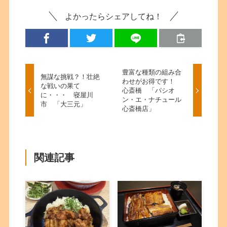
よかったらシェアしてね！
豊富な種類の組み合
無謀な挑戦？！壮絶
わせがお得です！
な戦いの果て
心斎橋 「パシオ
に・・・ 寝屋川
ン・エ・ナチュール
市 「大三元」
心斎橋店」
関連記事