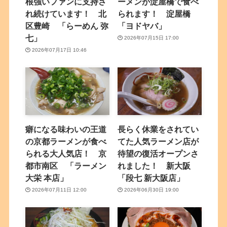
根強いファンに支持さ
ーメンが淀屋橋で食べ
れ続けています！ 北
られます！ 淀屋橋
区豊崎 「らーめん 弥
「ヨドヤバ」
七」
2026年07月15日 17:00
2026年07月17日 10:46
癖になる味わいの王道
長らく休業をされてい
の京都ラーメンが食べ
てた人気ラーメン店が
られる大人気店！ 京
待望の復活オープンさ
都市南区 「ラーメン
れました！ 新大阪
大栄 本店」
「段七 新大阪店」
2026年07月11日 12:00
2026年06月30日 19:00