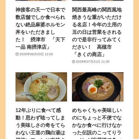
神接客の天一で日本で
関西最高峰の関西風地
数店舗でしか食べられ
焼きうな重がいただけ
ない絶品麻婆ホルモン
る名店！今年の土用の
丼をいただきまし
丑の日は営業をされる
た！ 摂津市 「天下
ので是非行ってみてく
一品 南摂津店」
ださい！ 高槻市
「きくの商店」
2026年08月03日 12:00
2026年07月21日 11:30
12年ぶりに食べて感
めちゃくちゃ美味しい
動！思わず唸ってしま
のにちょっと不便でな
う美味しさの奇をてら
かなか食べに行けなか
わない王道の鶏白湯は
った伝説のこってりラ