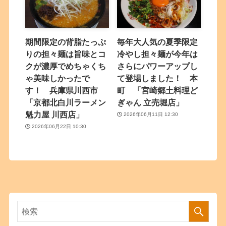
期間限定の背脂たっぷ
毎年大人気の夏季限定
りの担々麺は旨味とコ
冷やし担々麺が今年は
クが濃厚でめちゃくち
さらにパワーアップし
ゃ美味しかったで
て登場しました！ 本
す！ 兵庫県川西市
町 「宮崎郷土料理ど
「京都北白川ラーメン
ぎゃん 立売堀店」
魁力屋 川西店」
2026年06月11日 12:30
2026年06月22日 10:30