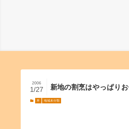
2006
新地の割烹はやっぱりお
1/27
丼
地域未分類