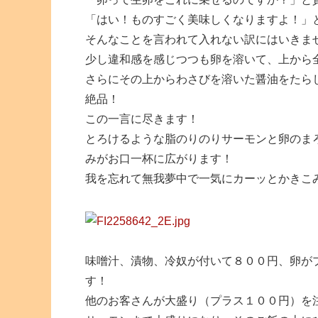
「はい！ものすごく美味しくなりますよ！」
そんなことを言われて入れない訳にはいきま
少し違和感を感じつつも卵を溶いて、上から
さらにその上からわさびを溶いた醤油をたら
絶品！
この一言に尽きます！
とろけるような脂のりのりサーモンと卵のま
みがお口一杯に広がります！
我を忘れて無我夢中で一気にカーッとかきこ
味噌汁、漬物、冷奴が付いて８００円、卵が
す！
他のお客さんが大盛り（プラス１００円）を