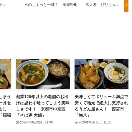
ト」
Ｍのちょっと一杯！ 兎我野町 「酒人肴 びりけん」
しまう
創業120年以上の老舗のお出
美味しくてボリューム満点で
ー丼セ
汁は思わず唸ってしまう美味
安くて地元で絶大に支持され
まし
しさです！ 京都市中京区
るうどん屋さん！ 西宮市
「招福
「そば処 大鶴」
「梅八」
2026年06月29日 11:00
2026年06月10日 11:30