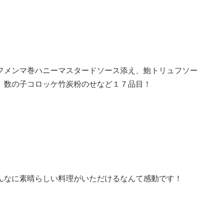
フメンマ巻ハニーマスタードソース添え、鮑トリュフソー
、数の子コロッケ竹炭粉のせなど１７品目！
んなに素晴らしい料理がいただけるなんて感動です！