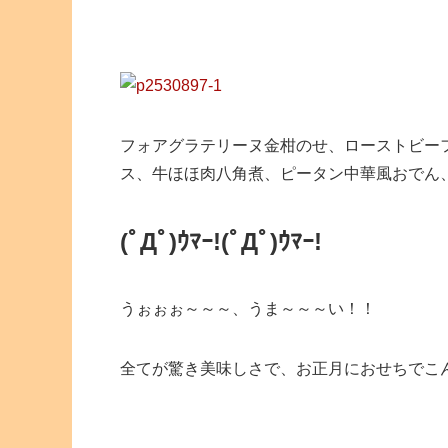
フォアグラテリーヌ金柑のせ、ローストビー
ス、牛ほほ肉八角煮、ピータン中華風おでん
(ﾟДﾟ)ｳﾏｰ!(ﾟДﾟ)ｳﾏｰ!
うぉぉぉ～～～、うま～～～い！！
全てが驚き美味しさで、お正月におせちでこ