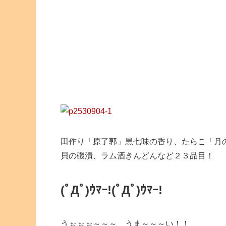
田作り「原了郭」黒七味の香り、たらこ「月
貝の磯漬、ラム酒きんどんなど２３品目！
(ﾟДﾟ)ｳﾏｰ!(ﾟДﾟ)ｳﾏｰ!
うぉぉぉ～～～、うま～～～い！！