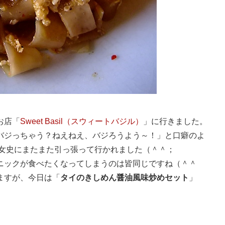
お店「
Sweet Basil（スウィートバジル）
」に行きました。
バジっちゃう？ねえねえ、バジろうよう～！」と口癖のよ
I女史にまたまた引っ張って行かれました（＾＾；
ニックが食べたくなってしまうのは皆同じですね（＾＾
ますが、今日は「
タイのきしめん醤油風味炒めセット
」