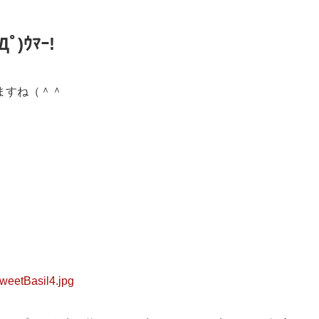
Дﾟ)ｳﾏｰ!
ますね（＾＾