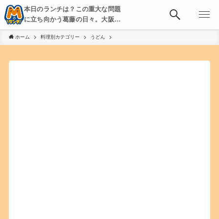
本日のランチは？この重大な問題
に立ち向かう葛藤の日々。大阪・
京都・神戸を中心とした食べ歩
ホーム
料理別カテゴリー
うどん
き、飲み歩きを綴る。