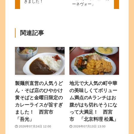
きました！
ーネヴォー」
関連記事
製麺所直営の人気うど
地元で大人気の町中華
ん・そば店のひやかけ
の美味しくてボリュー
黄そばと金曜日限定の
ム満点のAランチはお
カレーライスが旨すぎ
腹がはち切れそうにな
ました！ 西宮市
って大満足！ 西宮
「吾光」
市 「北京料理 松鳳」
2026年07月24日 12:00
2026年07月13日 13:00