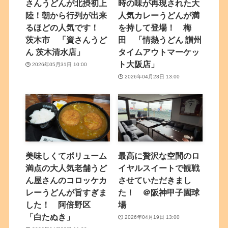
さんうどんが北摂初上
時の味が再現された大
陸！朝から行列が出来
人気カレーうどんが満
るほどの人気です！
を持して登場！ 梅
茨木市 「資さんうど
田 「情熱うどん 讃州
ん 茨木清水店」
タイムアウトマーケッ
ト大阪店」
2026年05月31日 10:00
2026年04月28日 13:00
美味しくてボリューム
最高に贅沢な空間のロ
満点の大人気老舗うど
イヤルスイートで観戦
ん屋さんのコロッケカ
させていただきまし
レーうどんが旨すぎま
た！ ＠阪神甲子園球
した！ 阿倍野区
場
「白たぬき」
2026年04月19日 13:00