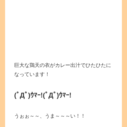
巨大な鶏天の衣がカレー出汁でひたひたに
なっています！
(ﾟДﾟ)ｳﾏｰ!
(ﾟДﾟ)ｳﾏｰ!
うぉぉ～～、うま～～～い！！