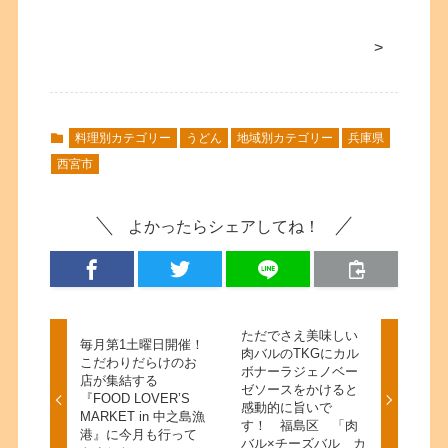
>
料理別カテゴリー
うどん
地域別カテゴリー
兵庫県
西宮市
よかったらシェアしてね！
ただでさえ美味しい
毎月第1土曜日開催！
肉バルのTKGにカル
こだわりだらけのお
ボナーラジェノベー
店が集結する
ゼソースをかけると
『FOOD LOVER’S
感動的に旨いで
MARKET in 中之島漁
す！ 福島区 「肉
港』に今月も行って
バル×チーズバル カ