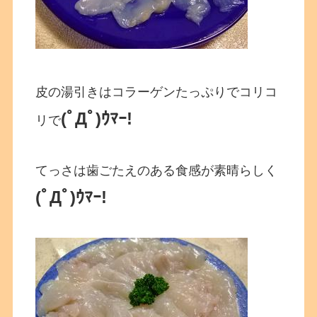
皮の湯引きはコラーゲンたっぷりでコリコ
(ﾟДﾟ)ｳﾏｰ!
リで
てっさは歯ごたえのある食感が素晴らしく
(ﾟДﾟ)ｳﾏｰ!