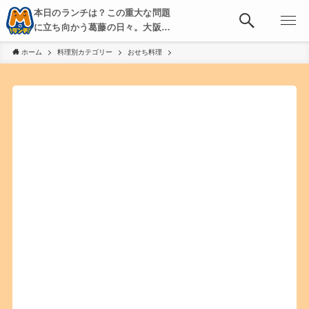
本日のランチは？この重大な問題
に立ち向かう葛藤の日々。大阪・
京都・神戸を中心とした食べ歩
ホーム
料理別カテゴリー
おせち料理
き、飲み歩きを綴る。