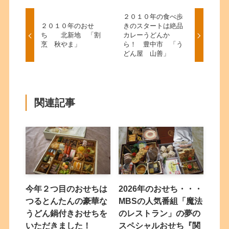
２０１０年の食べ歩
２０１０年のおせ
きのスタートは絶品
ち 北新地 「割
カレーうどんか
烹 秋やま」
ら！ 豊中市 「う
どん屋 山善」
関連記事
今年２つ目のおせちは
2026年のおせち・・・
つるとんたんの豪華な
MBSの人気番組「魔法
うどん鍋付きおせちを
のレストラン」の夢の
いただきました！
スペシャルおせち『関