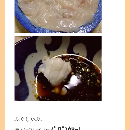
ふぐしゃぶ。
(ﾟДﾟ)ｳﾏｰ!