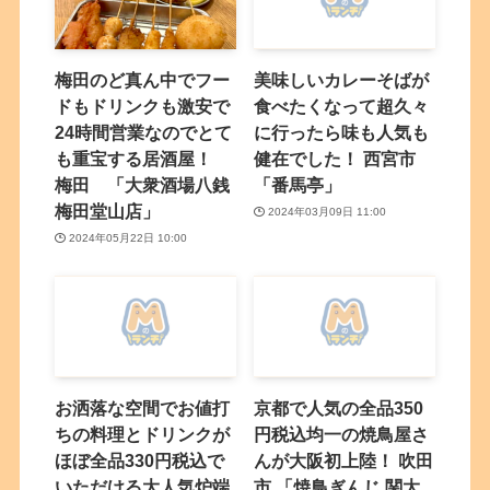
梅田のど真ん中でフー
美味しいカレーそばが
ドもドリンクも激安で
食べたくなって超久々
24時間営業なのでとて
に行ったら味も人気も
も重宝する居酒屋！
健在でした！ 西宮市
梅田 「大衆酒場八銭
「番馬亭」
梅田堂山店」
2024年03月09日 11:00
2024年05月22日 10:00
お洒落な空間でお値打
京都で人気の全品350
ちの料理とドリンクが
円税込均一の焼鳥屋さ
ほぼ全品330円税込で
んが大阪初上陸！ 吹田
いただける大人気炉端
市 「焼鳥ぎんじ 関大