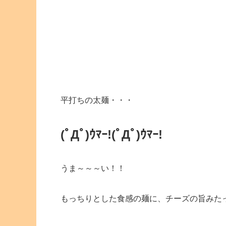
平打ちの太麺・・・
(ﾟДﾟ)ｳﾏｰ!
(ﾟДﾟ)ｳﾏｰ!
うま～～～い！！
もっちりとした食感の麺に、チーズの旨みた