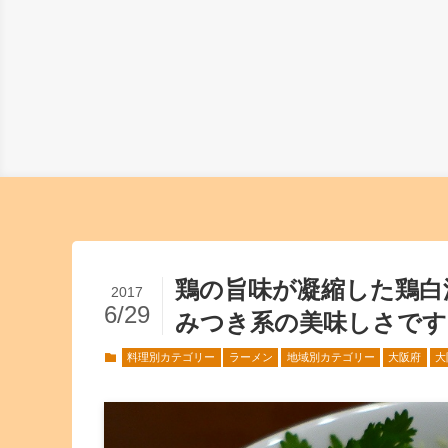
鶏の旨味が凝縮した鶏白
2017
6/29
みつき系の美味しさです！
料理別カテゴリー
ラーメン
地域別カテゴリー
大阪府
大