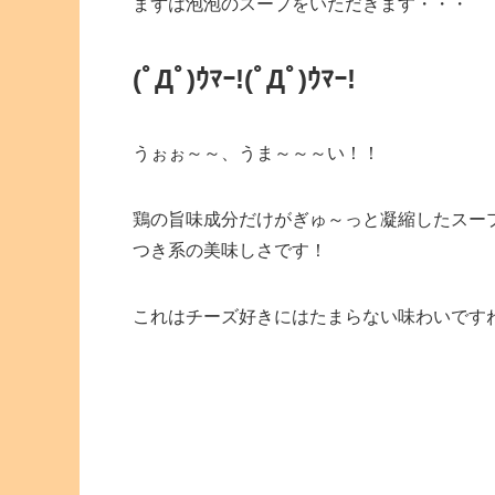
まずは泡泡のスープをいただきます・・・
(ﾟДﾟ)ｳﾏｰ!
(ﾟДﾟ)ｳﾏｰ!
うぉぉ～～、うま～～～い！！
鶏の旨味成分だけがぎゅ～っと凝縮したスー
つき系の美味しさです！
これはチーズ好きにはたまらない味わいです