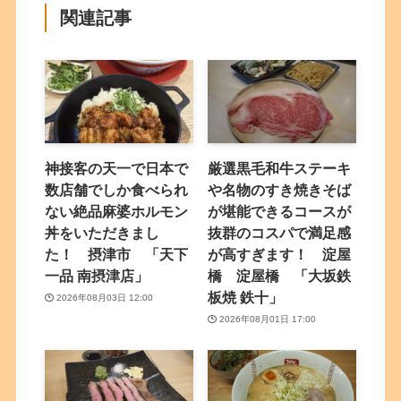
関連記事
神接客の天一で日本で
厳選黒毛和牛ステーキ
数店舗でしか食べられ
や名物のすき焼きそば
ない絶品麻婆ホルモン
が堪能できるコースが
丼をいただきまし
抜群のコスパで満足感
た！ 摂津市 「天下
が高すぎます！ 淀屋
一品 南摂津店」
橋 淀屋橋 「大坂鉄
板焼 鉄十」
2026年08月03日 12:00
2026年08月01日 17:00