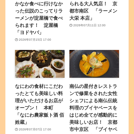
かなか食べに行けなか
られる大人気店！ 京
った伝説のこってりラ
都市南区 「ラーメン
ーメンが淀屋橋で食べ
大栄 本店」
られます！ 淀屋橋
2026年07月11日 12:00
「ヨドヤバ」
2026年07月15日 17:00
なにわの食材にこだわ
南仏の星付きレストラ
ったとても美味しい料
ンで修業をされた女性
理がいただけるお店が
シェフによる南仏伝統
オープン！ 本町
料理のブイヤベースを
「なにわ農家飯ト酒 佰
はじめ全てが感動的に
姓蔵」
美味しいお店！ 京都
市中京区 「ブイヤベ
2026年07月07日 17:00