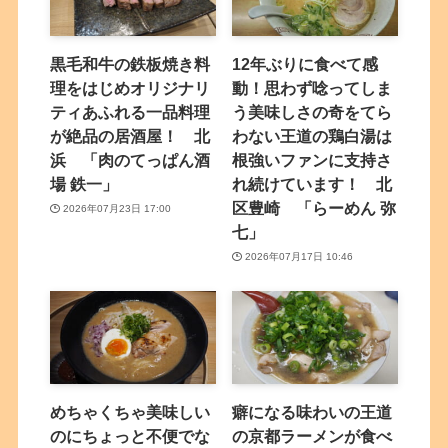
黒毛和牛の鉄板焼き料
12年ぶりに食べて感
理をはじめオリジナリ
動！思わず唸ってしま
ティあふれる一品料理
う美味しさの奇をてら
が絶品の居酒屋！ 北
わない王道の鶏白湯は
浜 「肉のてっぱん酒
根強いファンに支持さ
場 鉄一」
れ続けています！ 北
区豊崎 「らーめん 弥
2026年07月23日 17:00
七」
2026年07月17日 10:46
めちゃくちゃ美味しい
癖になる味わいの王道
のにちょっと不便でな
の京都ラーメンが食べ