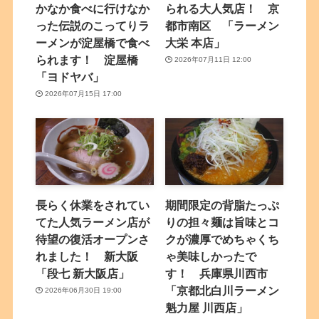
かなか食べに行けなか
られる大人気店！ 京
った伝説のこってりラ
都市南区 「ラーメン
ーメンが淀屋橋で食べ
大栄 本店」
られます！ 淀屋橋
2026年07月11日 12:00
「ヨドヤバ」
2026年07月15日 17:00
長らく休業をされてい
期間限定の背脂たっぷ
てた人気ラーメン店が
りの担々麺は旨味とコ
待望の復活オープンさ
クが濃厚でめちゃくち
れました！ 新大阪
ゃ美味しかったで
「段七 新大阪店」
す！ 兵庫県川西市
「京都北白川ラーメン
2026年06月30日 19:00
魁力屋 川西店」