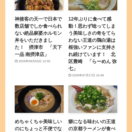
神接客の天一で日本で
12年ぶりに食べて感
数店舗でしか食べられ
動！思わず唸ってしま
ない絶品麻婆ホルモン
う美味しさの奇をてら
丼をいただきまし
わない王道の鶏白湯は
た！ 摂津市 「天下
根強いファンに支持さ
一品 南摂津店」
れ続けています！ 北
区豊崎 「らーめん 弥
2026年08月03日 12:00
七」
2026年07月17日 10:46
めちゃくちゃ美味しい
癖になる味わいの王道
のにちょっと不便でな
の京都ラーメンが食べ