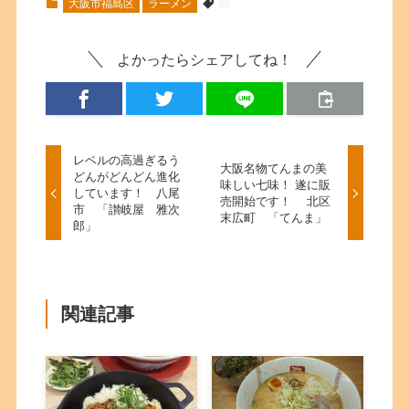
大阪市福島区
ラーメン
よかったらシェアしてね！
レベルの高過ぎるう
大阪名物てんまの美
どんがどんどん進化
味しい七味！ 遂に販
しています！ 八尾
売開始です！ 北区
市 「讃岐屋 雅次
末広町 「てんま」
郎」
関連記事