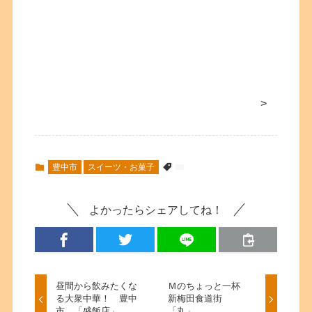
>
豊中市
スイーツ・お菓子
よかったらシェアしてね！
昼間から飲みたくな
Ｍのちょっと一杯
る大衆中華！ 豊中
新梅田食道街
市 「盛飯店」
「丸」