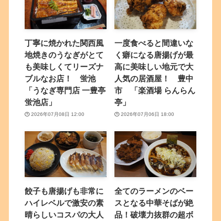
丁寧に焼かれた関西風
一度食べると間違いな
地焼きのうなぎがとて
く癖になる唐揚げが最
も美味しくてリーズナ
高に美味しい地元で大
ブルなお店！ 蛍池
人気の居酒屋！ 豊中
「うなぎ専門店 一豊亭
市 「楽酒場 らんらん
蛍池店」
亭」
2026年07月08日 12:00
2026年07月06日 18:00
餃子も唐揚げも非常に
全てのラーメンのベー
ハイレベルで激安の素
スとなる中華そばが絶
晴らしいコスパの大人
品！破壊力抜群の超ボ