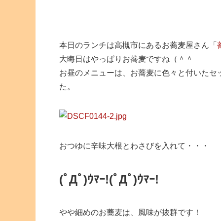
本日のランチは高槻市にあるお蕎麦屋さん「
大晦日はやっぱりお蕎麦ですね（＾＾
お昼のメニューは、お蕎麦に色々と付いたセ
た。
おつゆに辛味大根とわさびを入れて・・・
(ﾟДﾟ)ｳﾏｰ!
(ﾟДﾟ)ｳﾏｰ!
やや細めのお蕎麦は、風味が抜群です！