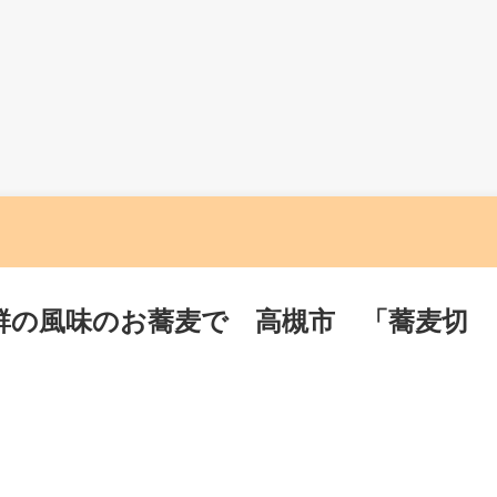
群の風味のお蕎麦で 高槻市 「蕎麦切