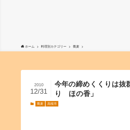
ホーム
料理別カテゴリー
蕎麦
今年の締めくくりは抜
2010
12/31
り ほの香」
蕎麦
高槻市