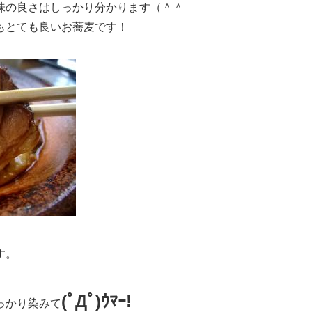
味の良さはしっかり分かります（＾＾
もとても良いお蕎麦です！
す。
(ﾟДﾟ)ｳﾏｰ!
っかり染みて