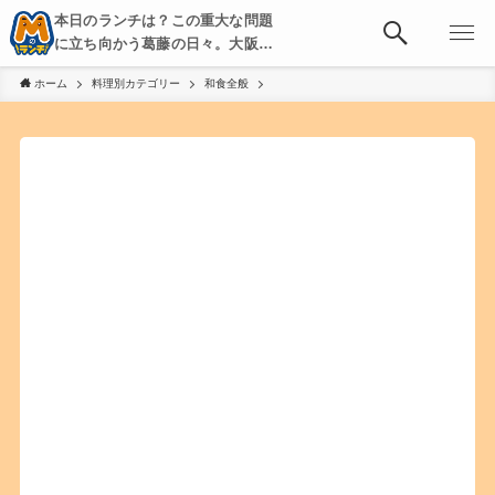
本日のランチは？この重大な問題
に立ち向かう葛藤の日々。大阪・
京都・神戸を中心とした食べ歩
ホーム
料理別カテゴリー
和食全般
き、飲み歩きを綴る。