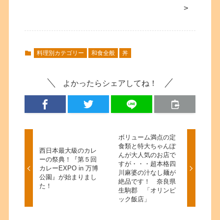
>
料理別カテゴリー
和食全般
丼
よかったらシェアしてね！
ボリューム満点の定
食類と特大ちゃんぽ
西日本最大級のカレ
んが大人気のお店で
ーの祭典！『第５回
すが・・・超本格四
カレーEXPO in 万博
川麻婆の汁なし麺が
公園』が始まりまし
絶品です！ 奈良県
た！
生駒郡 「オリンピ
ック飯店」