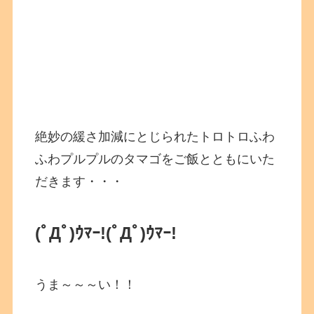
絶妙の緩さ加減にとじられたトロトロふわ
ふわプルプルのタマゴをご飯とともにいた
だきます・・・
(ﾟДﾟ)ｳﾏｰ!(ﾟДﾟ)ｳﾏｰ!
うま～～～い！！