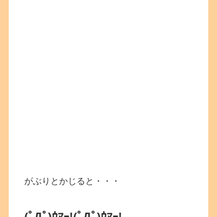
がぶりとかじると・・・
(ﾟДﾟ)ｳﾏｰ!(ﾟДﾟ)ｳﾏｰ!