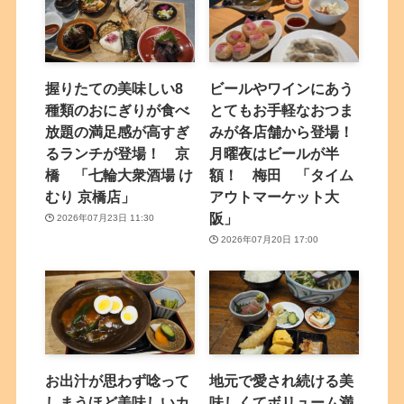
握りたての美味しい8
ビールやワインにあう
種類のおにぎりが食べ
とてもお手軽なおつま
放題の満足感が高すぎ
みが各店舗から登場！
るランチが登場！ 京
月曜夜はビールが半
橋 「七輪大衆酒場 け
額！ 梅田 「タイム
むり 京橋店」
アウトマーケット大
阪」
2026年07月23日 11:30
2026年07月20日 17:00
お出汁が思わず唸って
地元で愛され続ける美
しまうほど美味しいカ
味しくてボリューム満