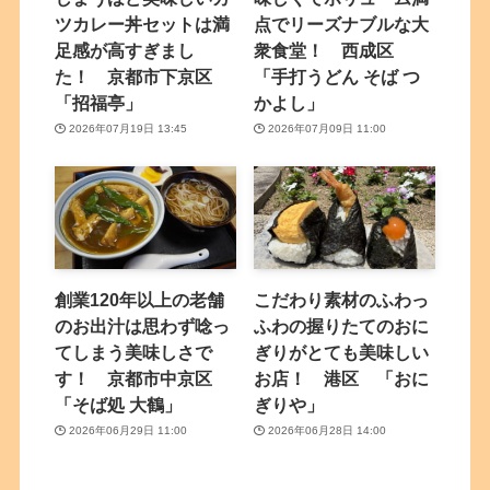
ツカレー丼セットは満
点でリーズナブルな大
足感が高すぎまし
衆食堂！ 西成区
た！ 京都市下京区
「手打うどん そば つ
「招福亭」
かよし」
2026年07月19日 13:45
2026年07月09日 11:00
創業120年以上の老舗
こだわり素材のふわっ
のお出汁は思わず唸っ
ふわの握りたてのおに
てしまう美味しさで
ぎりがとても美味しい
す！ 京都市中京区
お店！ 港区 「おに
「そば処 大鶴」
ぎりや」
2026年06月29日 11:00
2026年06月28日 14:00