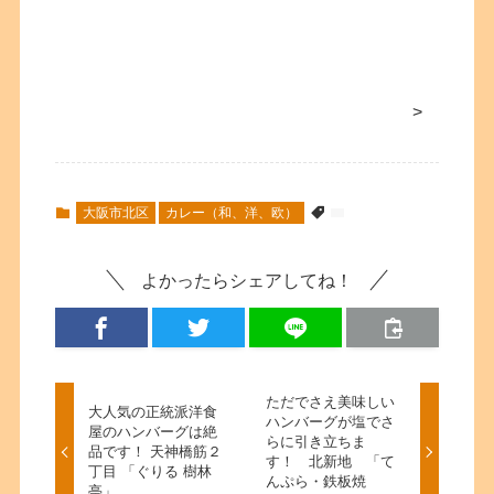
>
大阪市北区
カレー（和、洋、欧）
よかったらシェアしてね！
ただでさえ美味しい
大人気の正統派洋食
ハンバーグが塩でさ
屋のハンバーグは絶
らに引き立ちま
品です！ 天神橋筋２
す！ 北新地 「て
丁目 「ぐりる 樹林
んぷら・鉄板焼
亭」