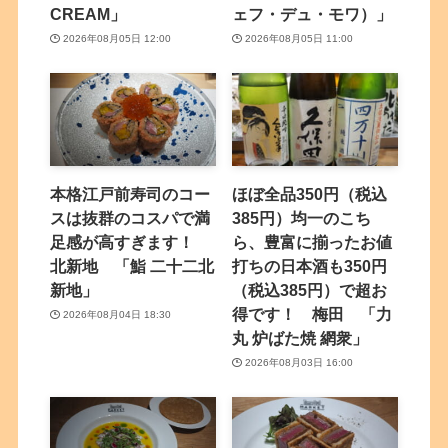
CREAM」
ェフ・デュ・モワ）」
2026年08月05日 12:00
2026年08月05日 11:00
本格江戸前寿司のコー
ほぼ全品350円（税込
スは抜群のコスパで満
385円）均一のこち
足感が高すぎます！
ら、豊富に揃ったお値
北新地 「鮨 二十二北
打ちの日本酒も350円
新地」
（税込385円）で超お
得です！ 梅田 「力
2026年08月04日 18:30
丸 炉ばた焼 網衆」
2026年08月03日 16:00