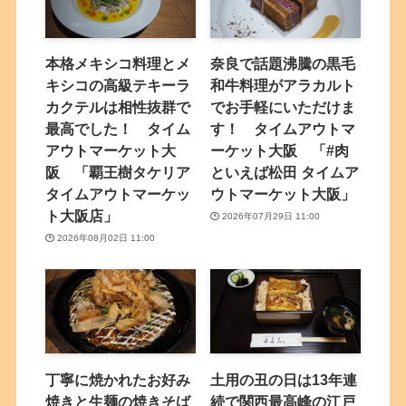
本格メキシコ料理とメ
奈良で話題沸騰の黒毛
キシコの高級テキーラ
和牛料理がアラカルト
カクテルは相性抜群で
でお手軽にいただけま
最高でした！ タイム
す！ タイムアウトマ
アウトマーケット大
ーケット大阪 「#肉
阪 「覇王樹タケリア
といえば松田 タイムア
タイムアウトマーケッ
ウトマーケット大阪」
ト大阪店」
2026年07月29日 11:00
2026年08月02日 11:00
丁寧に焼かれたお好み
土用の丑の日は13年連
焼きと生麺の焼きそば
続で関西最高峰の江戸