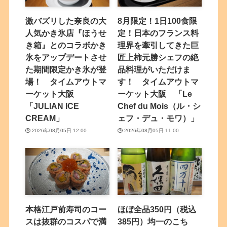
激バズリした奈良の大
8月限定！1日100食限
人気かき氷店『ほうせ
定！日本のフランス料
き箱』とのコラボかき
理界を牽引してきた巨
氷をアップデートさせ
匠上柿元勝シェフの絶
た期間限定かき氷が登
品料理がいただけま
場！ タイムアウトマ
す！ タイムアウトマ
ーケット大阪
ーケット大阪 「Le
「JULIAN ICE
Chef du Mois（ル・シ
CREAM」
ェフ・デュ・モワ）」
2026年08月05日 12:00
2026年08月05日 11:00
本格江戸前寿司のコー
ほぼ全品350円（税込
スは抜群のコスパで満
385円）均一のこち