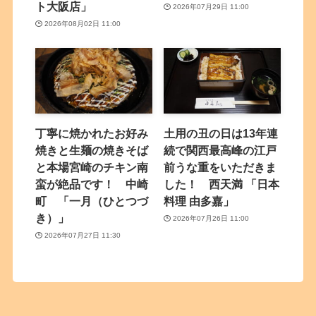
ト大阪店」
2026年07月29日 11:00
2026年08月02日 11:00
丁寧に焼かれたお好み
土用の丑の日は13年連
焼きと生麺の焼きそば
続で関西最高峰の江戸
と本場宮崎のチキン南
前うな重をいただきま
蛮が絶品です！ 中崎
した！ 西天満 「日本
町 「一月（ひとつづ
料理 由多嘉」
き）」
2026年07月26日 11:00
2026年07月27日 11:30