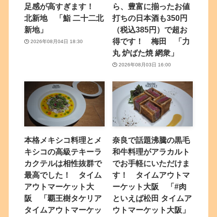
足感が高すぎます！
ら、豊富に揃ったお値
北新地 「鮨 二十二北
打ちの日本酒も350円
新地」
（税込385円）で超お
得です！ 梅田 「力
2026年08月04日 18:30
丸 炉ばた焼 網衆」
2026年08月03日 16:00
本格メキシコ料理とメ
奈良で話題沸騰の黒毛
キシコの高級テキーラ
和牛料理がアラカルト
カクテルは相性抜群で
でお手軽にいただけま
最高でした！ タイム
す！ タイムアウトマ
アウトマーケット大
ーケット大阪 「#肉
阪 「覇王樹タケリア
といえば松田 タイムア
タイムアウトマーケッ
ウトマーケット大阪」