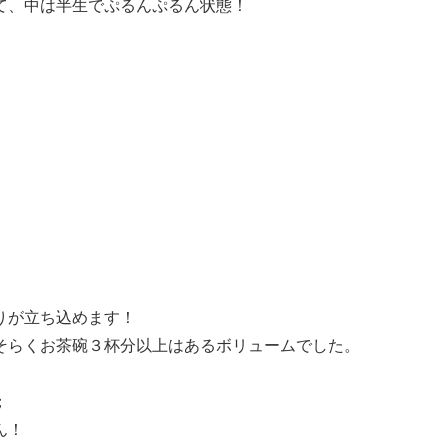
て、中は半生でぷるんぷるん状態！
りが立ち込めます！
そらくお茶碗３杯分以上はあるボリュームでした。
；
ん！