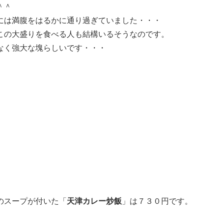
＾＾
には満腹をはるかに通り過ぎていました・・・
この大盛りを食べる人も結構いるそうなのです。
なく強大な塊らしいです・・・
のスープが付いた「
天津カレー炒飯
」は７３０円です。