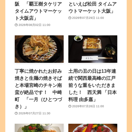
阪 「覇王樹タケリア
といえば松田 タイムア
タイムアウトマーケッ
ウトマーケット大阪」
ト大阪店」
2026年07月29日 11:00
2026年08月02日 11:00
丁寧に焼かれたお好み
土用の丑の日は13年連
焼きと生麺の焼きそば
続で関西最高峰の江戸
と本場宮崎のチキン南
前うな重をいただきま
蛮が絶品です！ 中崎
した！ 西天満 「日本
町 「一月（ひとつづ
料理 由多嘉」
き）」
2026年07月26日 11:00
2026年07月27日 11:30