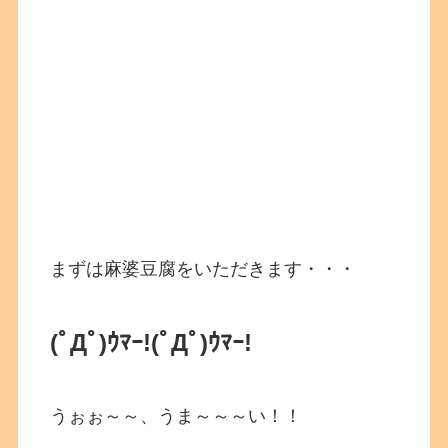
まずは麻婆豆腐をいただきます・・・
(ﾟДﾟ)ｳﾏｰ!
(ﾟДﾟ)ｳﾏｰ!
うぉぉ～～、うま～～～い！！