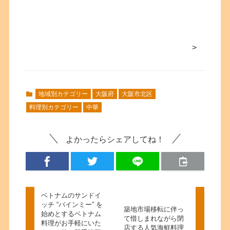
>
地域別カテゴリー
大阪府
大阪市北区
料理別カテゴリー
中華
よかったらシェアしてね！
ベトナムのサンドイ
ッチ “バインミー” を
築地市場移転に伴っ
始めとするベトナム
て惜しまれながら閉
料理がお手軽にいた
店する人気海鮮料理