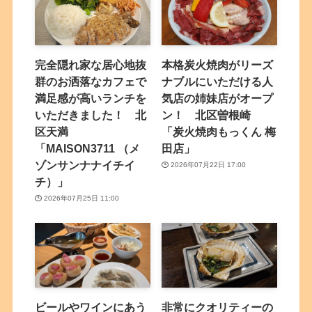
完全隠れ家な居心地抜
本格炭火焼肉がリーズ
群のお洒落なカフェで
ナブルにいただける人
満足感が高いランチを
気店の姉妹店がオープ
いただきました！ 北
ン！ 北区曽根崎
区天満
「炭火焼肉もっくん 梅
「MAISON3711 （メ
田店」
ゾンサンナナイチイ
2026年07月22日 17:00
チ）」
2026年07月25日 11:00
ビールやワインにあう
非常にクオリティーの