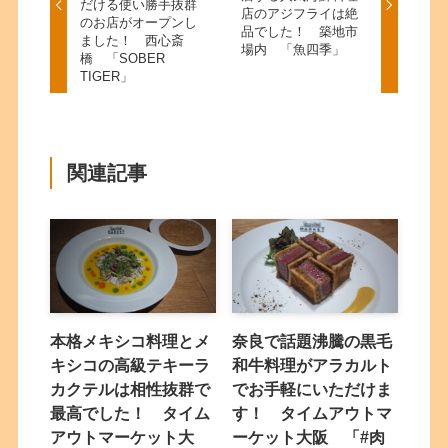
だける使い勝手抜群
店のアジフライは絶
のお店がオープンし
品でした！ 築地市
ました！ 西心斎
場内 「魚四季」
橋 「SOBER
TIGER」
関連記事
本格メキシコ料理とメ
奈良で話題沸騰の黒毛
キシコの高級テキーラ
和牛料理がアラカルト
カクテルは相性抜群で
でお手軽にいただけま
最高でした！ タイム
す！ タイムアウトマ
アウトマーケット大
ーケット大阪 「#肉