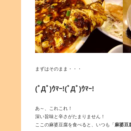
まずはそのまま・・・
(ﾟДﾟ)ｳﾏｰ!
(ﾟДﾟ)ｳﾏｰ!
あ～、これこれ！
深い旨味と辛さがたまりません！
ここの麻婆豆腐を食べると、いつも「
麻婆豆