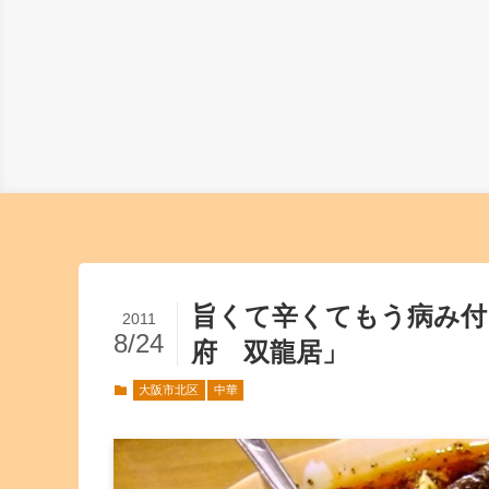
旨くて辛くてもう病み
2011
8/24
府 双龍居」
大阪市北区
中華