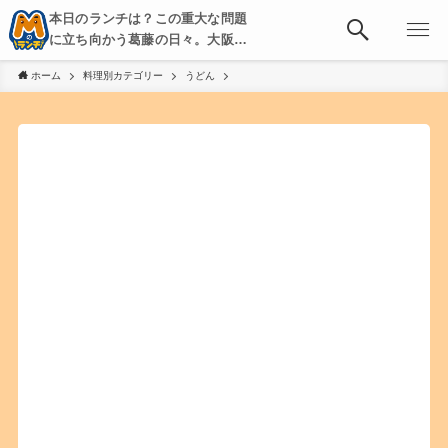
本日のランチは？この重大な問題
に立ち向かう葛藤の日々。大阪・
京都・神戸を中心とした食べ歩
ホーム
料理別カテゴリー
うどん
き、飲み歩きを綴る。