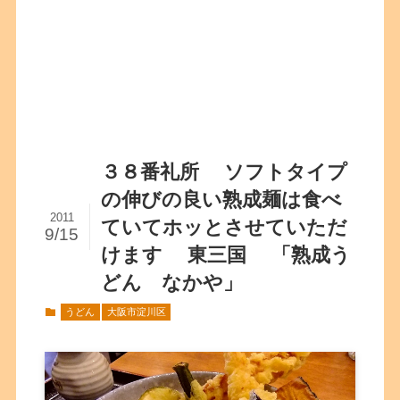
３８番礼所 ソフトタイプ
の伸びの良い熟成麺は食べ
2011
ていてホッとさせていただ
9/15
けます 東三国 「熟成う
どん なかや」
うどん
大阪市淀川区