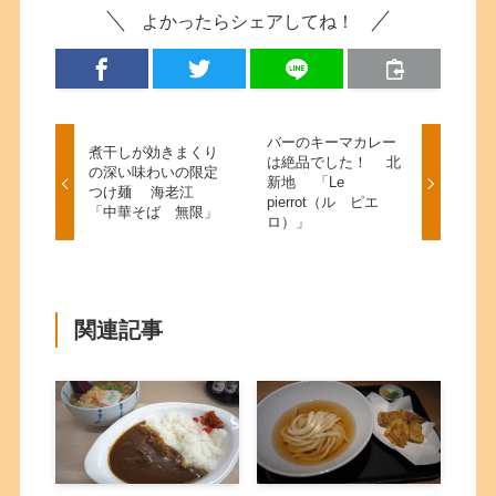
よかったらシェアしてね！
バーのキーマカレー
煮干しが効きまくり
は絶品でした！ 北
の深い味わいの限定
新地 「Le
つけ麺 海老江
pierrot（ル ピエ
「中華そば 無限」
ロ）」
関連記事