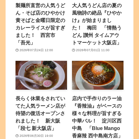
製麺所直営の人気うど
大人気うどん店の夏の
ん・そば店のひやかけ
風物詩の絶品『ひやか
黄そばと金曜日限定の
け』が始まりまし
カレーライスが旨すぎ
た！ 梅田 「情熱う
ました！ 西宮市
どん 讃州 タイムアウ
「吾光」
トマーケット大阪店」
2026年07月24日 12:00
2026年07月01日 11:00
長らく休業をされてい
店内で手作りのラー油
てた人気ラーメン店が
『香辣油』がベースの
待望の復活オープンさ
様々な料理が旨すぎる
れました！ 新大阪
中華バル！ 淀川区西
「段七 新大阪店」
中島 「Blue Mango
香麻辣 西中島南方店」
2026年06月30日 19:00