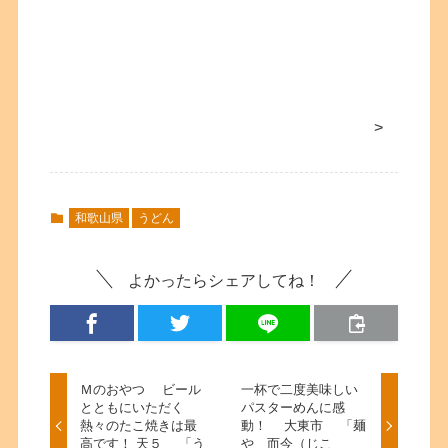
>
和歌山県
うどん
よかったらシェアしてね！
Ｍのおやつ ビール
一杯で二度美味しい
とともにいただく
パスターめんに感
熱々のたこ焼きは最
動！ 大東市 「麺
高です！ 天５ 「う
や 而今（じこ