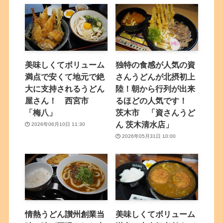
美味しくてボリューム
独特の食感が人気の資
満点で安くて地元で絶
さんうどんが北摂初上
大に支持されるうどん
陸！朝から行列が出来
屋さん！ 西宮市
るほどの人気です！
「梅八」
茨木市 「資さんうど
ん 茨木清水店」
2026年06月10日 11:30
2026年05月31日 10:00
情熱うどん讃州創業当
美味しくてボリューム