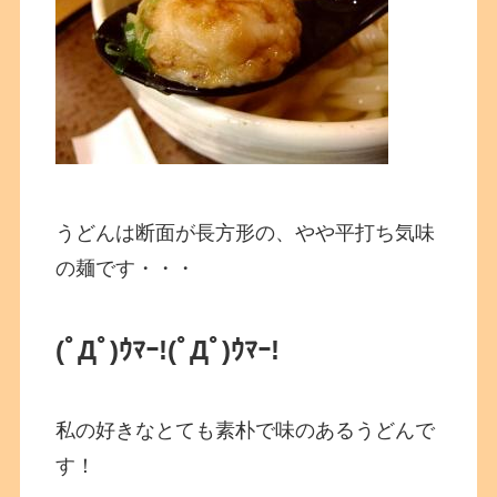
うどんは断面が長方形の、やや平打ち気味
の麺です・・・
(ﾟДﾟ)ｳﾏｰ!
(ﾟДﾟ)ｳﾏｰ!
私の好きなとても素朴で味のあるうどんで
す！