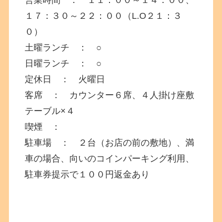
営業時間 ： １１：００～１４：００、
１７：３０～２２：００（L.O２１：３
０）
土曜ランチ ： ○
日曜ランチ ： ○
定休日 ： 火曜日
客席 ： カウンター６席、４人掛け座敷
テーブル×４
喫煙 ：
駐車場 ： ２台（お店の前の敷地）、満
車の場合、向いのコインパーキング利用、
駐車券提示で１００円返金あり