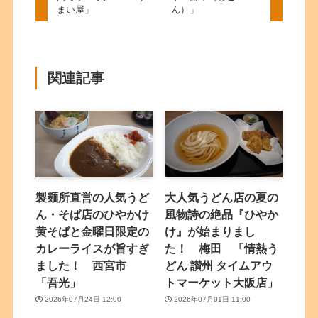
まい屋」
ん）」
関連記事
製麺所直営の人気うど
大人気うどん店の夏の
ん・そば店のひやかけ
風物詩の絶品『ひやか
黄そばと金曜日限定の
け』が始まりまし
カレーライスが旨すぎ
た！ 梅田 「情熱う
ました！ 西宮市
どん 讃州 タイムアウ
「吾光」
トマーケット大阪店」
2026年07月24日 12:00
2026年07月01日 11:00