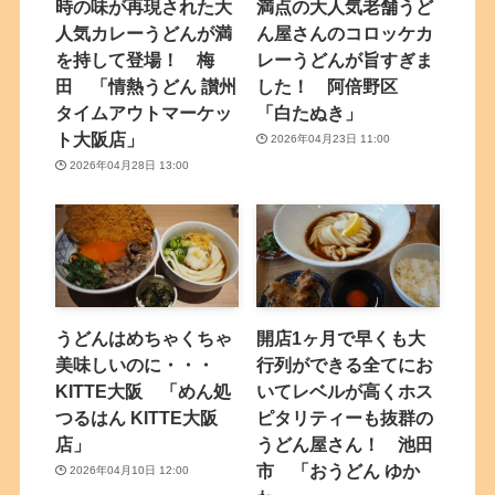
時の味が再現された大
満点の大人気老舗うど
人気カレーうどんが満
ん屋さんのコロッケカ
を持して登場！ 梅
レーうどんが旨すぎま
田 「情熱うどん 讃州
した！ 阿倍野区
タイムアウトマーケッ
「白たぬき」
ト大阪店」
2026年04月23日 11:00
2026年04月28日 13:00
うどんはめちゃくちゃ
開店1ヶ月で早くも大
美味しいのに・・・
行列ができる全てにお
KITTE大阪 「めん処
いてレベルが高くホス
つるはん KITTE大阪
ピタリティーも抜群の
店」
うどん屋さん！ 池田
市 「おうどん ゆか
2026年04月10日 12:00